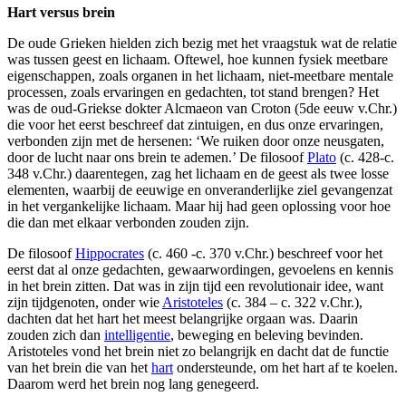
Hart versus brein
De oude Grieken hielden zich bezig met het vraagstuk wat de relatie
was tussen geest en lichaam. Oftewel, hoe kunnen fysiek meetbare
eigenschappen, zoals organen in het lichaam, niet-meetbare mentale
processen, zoals ervaringen en gedachten, tot stand brengen? Het
was de oud-Griekse dokter Alcmaeon van Croton (5de eeuw v.Chr.)
die voor het eerst beschreef dat zintuigen, en dus onze ervaringen,
verbonden zijn met de hersenen: ‘We ruiken door onze neusgaten,
door de lucht naar ons brein te ademen.’ De filosoof
Plato
(c. 428-c.
348 v.Chr.) daarentegen, zag het lichaam en de geest als twee losse
elementen, waarbij de eeuwige en onveranderlijke ziel gevangenzat
in het vergankelijke lichaam. Maar hij had geen oplossing voor hoe
die dan met elkaar verbonden zouden zijn.
De filosoof
Hippocrates
(c. 460 -c. 370 v.Chr.) beschreef voor het
eerst dat al onze gedachten, gewaarwordingen, gevoelens en kennis
in het brein zitten. Dat was in zijn tijd een revolutionair idee, want
zijn tijdgenoten, onder wie
Aristoteles
(c. 384 – c. 322 v.Chr.),
dachten dat het hart het meest belangrijke orgaan was. Daarin
zouden zich dan
intelligentie
, beweging en beleving bevinden.
Aristoteles vond het brein niet zo belangrijk en dacht dat de functie
van het brein die van het
hart
ondersteunde, om het hart af te koelen.
Daarom werd het brein nog lang genegeerd.