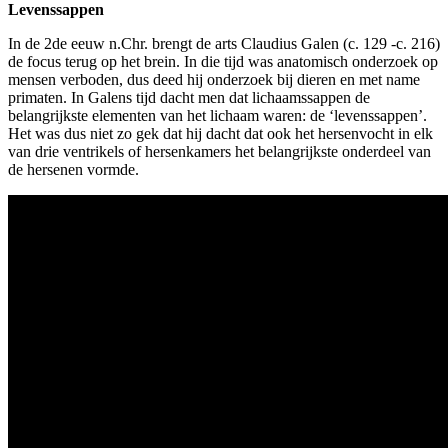
Levenssappen
In de 2de eeuw n.Chr. brengt de arts Claudius Galen (c. 129 -c. 216)
de focus terug op het brein. In die tijd was anatomisch onderzoek op
mensen verboden, dus deed hij onderzoek bij dieren en met name
primaten. In Galens tijd dacht men dat lichaamssappen de
belangrijkste elementen van het lichaam waren: de ‘levenssappen’.
Het was dus niet zo gek dat hij dacht dat ook het hersenvocht in elk
van drie ventrikels of hersenkamers het belangrijkste onderdeel van
de hersenen vormde.