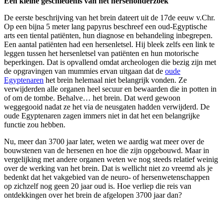
Een kleine geschiedenis van het hersenonderzoek
De eerste beschrijving van het brein dateert uit de 17de eeuw v.Chr.
Op een bijna 5 meter lang papyrus beschreef een oud-Egyptische
arts een tiental patiënten, hun diagnose en behandeling inbegrepen.
Een aantal patiënten had een hersenletsel. Hij bleek zelfs een link te
leggen tussen het hersenletsel van patiënten en hun motorische
beperkingen. Dat is opvallend omdat archeologen die bezig zijn met
de opgravingen van mummies ervan uitgaan dat de
oude
Egyptenaren
het brein helemaal niet belangrijk vonden. Ze
verwijderden alle organen heel secuur en bewaarden die in potten in
of om de tombe. Behalve… het brein. Dat werd gewoon
weggegooid nadat ze het via de neusgaten hadden verwijderd. De
oude Egyptenaren zagen immers niet in dat het een belangrijke
functie zou hebben.
Nu, meer dan 3700 jaar later, weten we aardig wat meer over de
bouwstenen van de hersenen en hoe die zijn opgebouwd. Maar in
vergelijking met andere organen weten we nog steeds relatief weinig
over de werking van het brein. Dat is wellicht niet zo vreemd als je
bedenkt dat het vakgebied van de neuro- of hersenwetenschappen
op zichzelf nog geen 20 jaar oud is. Hoe verliep die reis van
ontdekkingen over het brein de afgelopen 3700 jaar dan?