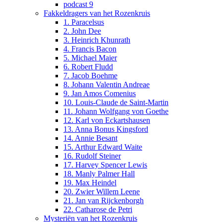
podcast 9
Fakkeldragers van het Rozenkruis
1. Paracelsus
2. John Dee
3. Heinrich Khunrath
4. Francis Bacon
5. Michael Maier
6. Robert Fludd
7. Jacob Boehme
8. Johann Valentin Andreae
9. Jan Amos Comenius
10. Louis-Claude de Saint-Martin
11. Johann Wolfgang von Goethe
12. Karl von Eckartshausen
13. Anna Bonus Kingsford
14. Annie Besant
15. Arthur Edward Waite
16. Rudolf Steiner
17. Harvey Spencer Lewis
18. Manly Palmer Hall
19. Max Heindel
20. Zwier Willem Leene
21. Jan van Rijckenborgh
22. Catharose de Petri
Mysteriën van het Rozenkruis