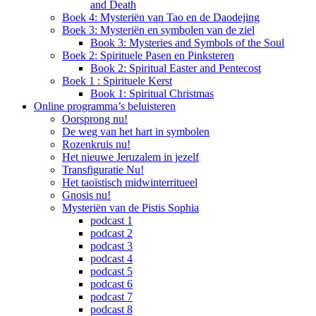
and Death
Boek 4: Mysteriën van Tao en de Daodejing
Boek 3: Mysteriën en symbolen van de ziel
Book 3: Mysteries and Symbols of the Soul
Boek 2: Spirituele Pasen en Pinksteren
Book 2: Spiritual Easter and Pentecost
Boek 1 : Spirituele Kerst
Book 1: Spiritual Christmas
Online programma’s beluisteren
Oorsprong nu!
De weg van het hart in symbolen
Rozenkruis nu!
Het nieuwe Jeruzalem in jezelf
Transfiguratie Nu!
Het taoïstisch midwinterritueel
Gnosis nu!
Mysteriën van de Pistis Sophia
podcast 1
podcast 2
podcast 3
podcast 4
podcast 5
podcast 6
podcast 7
podcast 8