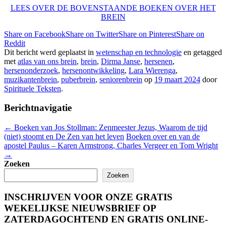
LEES OVER DE BOVENSTAANDE BOEKEN OVER HET
BREIN
Share on Facebook
Share on Twitter
Share on Pinterest
Share on
Reddit
Dit bericht werd geplaatst in
wetenschap en technologie
en getagged
met
atlas van ons brein
,
brein
,
Dirma Janse
,
hersenen
,
hersenonderzoek
,
hersenontwikkeling
,
Lara Wierenga
,
muzikantenbrein
,
puberbrein
,
seniorenbrein
op
19 maart 2024
door
Spirituele Teksten
.
Berichtnavigatie
←
Boeken van Jos Stollman: Zenmeester Jezus, Waarom de tijd
(niet) stoomt en De Zen van het leven
Boeken over en van de
apostel Paulus – Karen Armstrong, Charles Vergeer en Tom Wright
→
Zoeken
Zoeken
INSCHRIJVEN VOOR ONZE GRATIS
WEKELIJKSE NIEUWSBRIEF OP
ZATERDAGOCHTEND EN GRATIS ONLINE-