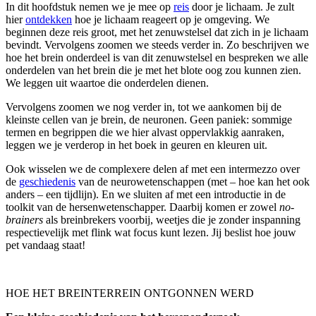
In dit hoofdstuk nemen we je mee op
reis
door je lichaam. Je zult
hier
ontdekken
hoe je lichaam reageert op je omgeving. We
beginnen deze reis groot, met het zenuwstelsel dat zich in je lichaam
bevindt. Vervolgens zoomen we steeds verder in. Zo beschrijven we
hoe het brein onderdeel is van dit zenuwstelsel en bespreken we alle
onderdelen van het brein die je met het blote oog zou kunnen zien.
We leggen uit waartoe die onderdelen dienen.
Vervolgens zoomen we nog verder in, tot we aankomen bij de
kleinste cellen van je brein, de neuronen. Geen paniek: sommige
termen en begrippen die we hier alvast oppervlakkig aanraken,
leggen we je verderop in het boek in geuren en kleuren uit.
Ook wisselen we de complexere delen af met een intermezzo over
de
geschiedenis
van de neurowetenschappen (met – hoe kan het ook
anders – een tijdlijn). En we sluiten af met een introductie in de
toolkit van de hersenwetenschapper. Daarbij komen er zowel
no-
brainers
als breinbrekers voorbij, weetjes die je zonder inspanning
respectievelijk met flink wat focus kunt lezen. Jij beslist hoe jouw
pet vandaag staat!
HOE HET BREINTERREIN ONTGONNEN WERD