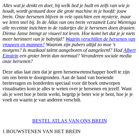
Alles wat je denkt en doet, bij welk lied je huilt en zelfs van wie je
houdt, wordt gestuurd door die grote machine in je hoofd: jouw
brein. Onze hersenen blijven in vele opzichten een mysterie, maar
we leren snel bij. In de Atlas van ons brein verzamelt Lara Wierenga
alle recentste inzichten in de radartjes die je hersenen doen draaien.
Dirma Janse brengt ze visueel tot leven. Hoe komt het dat je je niets
meer herinnert van je babytijd?
Waarin verschillen de hersenen van
vrouwen en mannen?
Waarom zijn pubers altijd zo moe ’s
morgens? Is muzikaal talent aangeboren of aangeleerd? Had
Albert
Einstein
een groter brein dan normaal? Veranderen sociale media
onze hersenen?
Deze atlas laat zien dat je geen hersenwetenschapper hoeft te zijn
om ons brein te doorgronden. Aan de hand van boeiende
breinvragen en honderden speciaal voor dit boek ontworpen
visualisaties kom je alles te weten over
je hersenen en jezelf. Want
als je weet hoe je brein werkt, begrijp je beter wie je bent, hoe je je
voelt en waarin je van anderen verschilt.
BESTEL ATLAS VAN ONS BREIN
1 BOUWSTENEN VAN HET BREIN