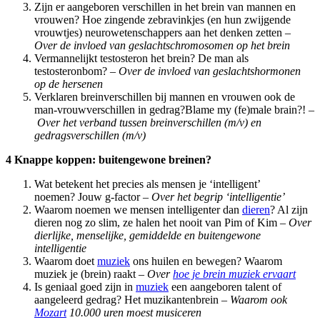
Zijn er aangeboren verschillen in het brein van mannen en
vrouwen? Hoe zingende zebravinkjes (en hun zwijgende
vrouwtjes) neurowetenschappers aan het denken zetten –
Over de invloed van geslachtschromosomen op het brein
Vermannelijkt testosteron het brein? De man als
testosteronbom? –
Over de invloed van geslachtshormonen
op de hersenen
Verklaren breinverschillen bij mannen en vrouwen ook de
man-vrouwverschillen in gedrag?
Blame my (fe)male brain?! –
Over het verband tussen breinverschillen (m/v) en
gedragsverschillen (m/v)
4 Knappe koppen: buitengewone breinen?
Wat betekent het precies als mensen je ‘intelligent’
noemen? Jouw g-factor –
Over het begrip ‘intelligentie’
Waarom noemen we mensen intelligenter dan
dieren
? Al zijn
dieren nog zo slim, ze halen het nooit van Pim of Kim –
Over
dierlijke, menselijke, gemiddelde en buitengewone
intelligentie
Waarom doet
muziek
ons huilen en bewegen? Waarom
muziek je (brein) raakt –
Over
hoe je brein muziek ervaart
Is geniaal goed zijn in
muziek
een aangeboren talent of
aangeleerd gedrag? Het muzikantenbrein –
Waarom ook
Mozart
10.000 uren moest musiceren