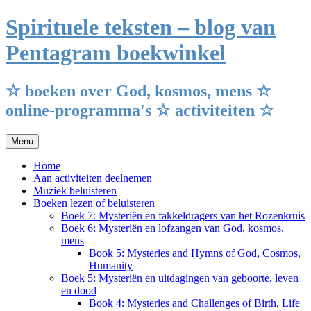
Ga
Spirituele teksten – blog van
naar
de
Pentagram boekwinkel
inhoud
☆ boeken over God, kosmos, mens ☆
online-programma's ☆ activiteiten ☆
Menu
Home
Aan activiteiten deelnemen
Muziek beluisteren
Boeken lezen of beluisteren
Boek 7: Mysteriën en fakkeldragers van het Rozenkruis
Boek 6: Mysteriën en lofzangen van God, kosmos,
mens
Book 5: Mysteries and Hymns of God, Cosmos,
Humanity
Boek 5: Mysteriën en uitdagingen van geboorte, leven
en dood
Book 4: Mysteries and Challenges of Birth, Life