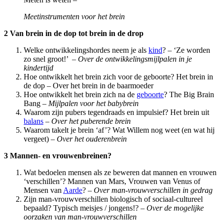
Meetinstrumenten voor het brein
2 Van brein in de dop tot brein in de drop
Welke ontwikkelingshordes neem je als
kind
? – ‘Ze worden
zo snel groot!’ –
Over de ontwikkelingsmijlpalen in je
kindertijd
Hoe ontwikkelt het brein zich voor de geboorte? Het brein in
de dop – Over het brein in de baarmoeder
Hoe ontwikkelt het brein zich na de
geboorte
? The Big Brain
Bang –
Mijlpalen voor het babybrein
Waarom zijn pubers tegendraads en impulsief? Het brein uit
balans
–
Over het puberende brein
Waarom takelt je brein ‘af’? Wat Willem nog weet (en wat hij
vergeet) –
Over het ouderenbrein
3 Mannen- en vrouwenbreinen?
Wat bedoelen mensen als ze beweren dat mannen en vrouwen
‘verschillen’? Mannen van Mars, Vrouwen van Venus of
Mensen van
Aarde
? –
Over man-vrouwverschillen in gedrag
Zijn man-vrouwverschillen biologisch of sociaal-cultureel
bepaald? Typisch meisjes / jongens!? –
Over de mogelijke
oorzaken van man-vrouwverschillen