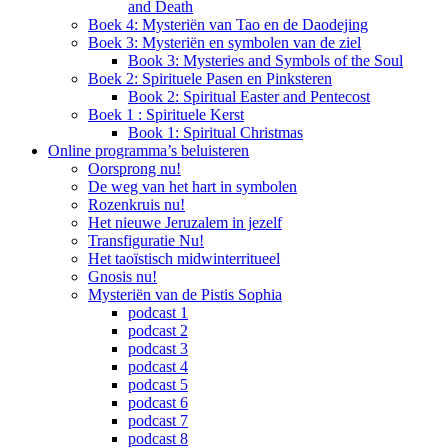
and Death
Boek 4: Mysteriën van Tao en de Daodejing
Boek 3: Mysteriën en symbolen van de ziel
Book 3: Mysteries and Symbols of the Soul
Boek 2: Spirituele Pasen en Pinksteren
Book 2: Spiritual Easter and Pentecost
Boek 1 : Spirituele Kerst
Book 1: Spiritual Christmas
Online programma’s beluisteren
Oorsprong nu!
De weg van het hart in symbolen
Rozenkruis nu!
Het nieuwe Jeruzalem in jezelf
Transfiguratie Nu!
Het taoïstisch midwinterritueel
Gnosis nu!
Mysteriën van de Pistis Sophia
podcast 1
podcast 2
podcast 3
podcast 4
podcast 5
podcast 6
podcast 7
podcast 8