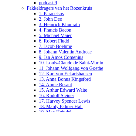
podcast 9
Fakkeldragers van het Rozenkruis
1. Paracelsus
2. John Dee
3. Heinrich Khunrath
4. Francis Bacon
5. Michael Maier
6. Robert Fludd
7. Jacob Boehme
8. Johann Valentin Andreae
9. Jan Amos Comenius
10. Louis-Claude de Saint-Martin
11. Johann Wolfgang von Goethe
12. Karl von Eckartshausen
13. Anna Bonus Kingsford
14. Annie Besant
15. Arthur Edward Waite
16. Rudolf Steiner
17. Harvey Spencer Lewis
18. Manly Palmer Hall
19. Max Heindel
20. Zwier Willem Leene
21. Jan van Rijckenborgh
22. Catharose de Petri
Mysteriën van het Rozenkruis