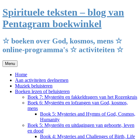
Ga
Spirituele teksten – blog van
naar
de
Pentagram boekwinkel
inhoud
☆ boeken over God, kosmos, mens ☆
online-programma's ☆ activiteiten ☆
Menu
Home
Aan activiteiten deelnemen
Muziek beluisteren
Boeken lezen of beluisteren
Boek 7: Mysteriën en fakkeldragers van het Rozenkruis
Boek 6: Mysteriën en lofzangen van God, kosmos,
mens
Book 5: Mysteries and Hymns of God, Cosmos,
Humanity
Boek 5: Mysteriën en uitdagingen van geboorte, leven
en dood
Book 4: Mysteries and Challenges of Birth, Life