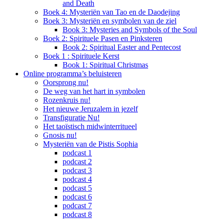
and Death
Boek 4: Mysteriën van Tao en de Daodejing
Boek 3: Mysteriën en symbolen van de ziel
Book 3: Mysteries and Symbols of the Soul
Boek 2: Spirituele Pasen en Pinksteren
Book 2: Spiritual Easter and Pentecost
Boek 1 : Spirituele Kerst
Book 1: Spiritual Christmas
Online programma’s beluisteren
Oorsprong nu!
De weg van het hart in symbolen
Rozenkruis nu!
Het nieuwe Jeruzalem in jezelf
Transfiguratie Nu!
Het taoïstisch midwinterritueel
Gnosis nu!
Mysteriën van de Pistis Sophia
podcast 1
podcast 2
podcast 3
podcast 4
podcast 5
podcast 6
podcast 7
podcast 8