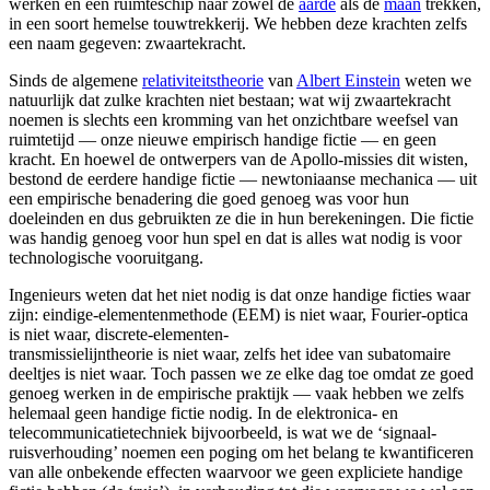
werken en een ruimteschip naar zowel de
aarde
als de
maan
trekken,
in een soort hemelse touwtrekkerij. We hebben deze krachten zelfs
een naam gegeven: zwaartekracht.
Sinds de algemene
relativiteitstheorie
van
Albert Einstein
weten we
natuurlijk dat zulke krachten niet bestaan; wat wij zwaartekracht
noemen is slechts een kromming van het onzichtbare weefsel van
ruimtetijd — onze nieuwe empirisch handige fictie — en geen
kracht. En hoewel de ontwerpers van de Apollo-missies dit wisten,
bestond de eerdere handige fictie — newtoniaanse mechanica — uit
een empirische benadering die goed genoeg was voor hun
doeleinden en dus gebruikten ze die in hun berekeningen. Die fictie
was handig genoeg voor hun spel en dat is alles wat nodig is voor
technologische vooruitgang.
Ingenieurs weten dat het niet nodig is dat onze handige ficties waar
zijn: eindige-elementenmethode (EEM) is niet waar, Fourier-optica
is niet waar, discrete-elementen-
transmissielijntheorie is niet waar, zelfs het idee van subatomaire
deeltjes is niet waar. Toch passen we ze elke dag toe omdat ze goed
genoeg werken in de empirische praktijk — vaak hebben we zelfs
helemaal geen handige fictie nodig. In de elektronica- en
telecommunicatietechniek bijvoorbeeld, is wat we de ‘signaal-
ruisverhouding’ noemen een poging om het belang te kwantificeren
van alle onbekende effecten waarvoor we geen expliciete handige