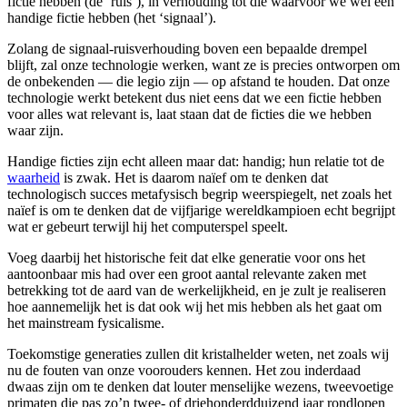
fictie hebben (de ‘ruis’), in verhouding tot die waarvoor we wel een
handige fictie hebben (het ‘signaal’).
Zolang de signaal-ruisverhouding boven een bepaalde drempel
blijft, zal onze technologie werken, want ze is precies ontworpen om
de onbekenden — die legio zijn — op afstand te houden. Dat onze
technologie werkt betekent dus niet eens dat we een fictie hebben
voor alles wat relevant is, laat staan dat de ficties die we hebben
waar zijn.
Handige ficties zijn echt alleen maar dat: handig; hun relatie tot de
waarheid
is zwak. Het is daarom naïef om te denken dat
technologisch succes metafysisch begrip weerspiegelt, net zoals het
naïef is om te denken dat de vijfjarige wereldkampioen echt begrijpt
wat er gebeurt terwijl hij het computerspel speelt.
Voeg daarbij het historische feit dat elke generatie voor ons het
aantoonbaar mis had over een groot aantal relevante zaken met
betrekking tot de aard van de werkelijkheid, en je zult je realiseren
hoe aannemelijk het is dat ook wij het mis hebben als het gaat om
het mainstream fysicalisme.
Toekomstige generaties zullen dit kristalhelder weten, net zoals wij
nu de fouten van onze voorouders kennen. Het zou inderdaad
dwaas zijn om te denken dat louter menselijke wezens, tweevoetige
primaten die pas zo’n twee- of driehonderdduizend jaar rondlopen