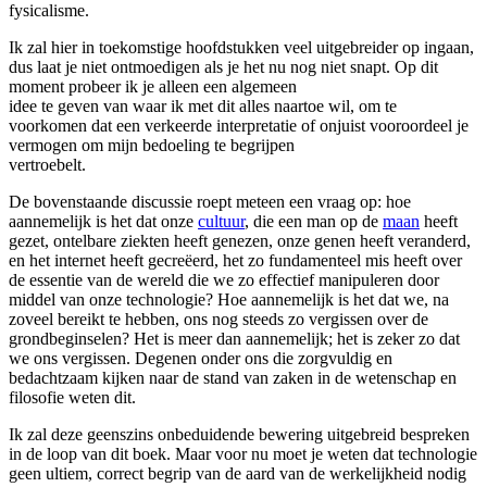
fysicalisme.
Ik zal hier in toekomstige hoofdstukken veel uitgebreider op ingaan,
dus laat je niet ontmoedigen als je het nu nog niet snapt. Op dit
moment probeer ik je alleen een algemeen
idee te geven van waar ik met dit alles naartoe wil, om te
voorkomen dat een verkeerde interpretatie of onjuist vooroordeel je
vermogen om mijn bedoeling te begrijpen
vertroebelt.
De bovenstaande discussie roept meteen een vraag op: hoe
aannemelijk is het dat onze
cultuur
, die een man op de
maan
heeft
gezet, ontelbare ziekten heeft genezen, onze genen heeft veranderd,
en het internet heeft gecreëerd, het zo fundamenteel mis heeft over
de essentie van de wereld die we zo effectief manipuleren door
middel van onze technologie? Hoe aannemelijk is het dat we, na
zoveel bereikt te hebben, ons nog steeds zo vergissen over de
grondbeginselen? Het is meer dan aannemelijk; het is zeker zo dat
we ons vergissen. Degenen onder ons die zorgvuldig en
bedachtzaam kijken naar de stand van zaken in de wetenschap en
filosofie weten dit.
Ik zal deze geenszins onbeduidende bewering uitgebreid bespreken
in de loop van dit boek. Maar voor nu moet je weten dat technologie
geen ultiem, correct begrip van de aard van de werkelijkheid nodig