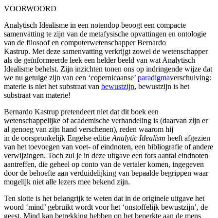
VOORWOORD
Analytisch Idealisme in een notendop beoogt een compacte
samenvatting te zijn van de metafysische opvattingen en ontologie
van de filosoof en computerwetenschapper Bernardo
Kastrup. Met deze samenvatting verkrijgt zowel de wetenschapper
als de geïnformeerde leek een helder beeld van wat Analytisch
Idealisme behelst. Zijn inzichten tonen ons op indringende wijze dat
we nu getuige zijn van een ‘copernicaanse’
paradigma
verschuiving:
materie is niet het substraat van
bewustzijn
, bewustzijn is het
substraat van materie!
Bernardo Kastrup pretendeert niet dat dit boek een
wetenschappelijke of academische verhandeling is (daarvan zijn er
al genoeg van zijn hand verschenen), reden waarom hij
in de oorspronkelijk Engelse editie
Analytic Idealism
heeft afgezien
van het toevoegen van voet- of eindnoten, een bibliografie of andere
verwijzingen. Toch zul je in deze uitgave een fors aantal eindnoten
aantreffen, die geheel op conto van de vertaler komen, ingegeven
door de behoefte aan verduidelijking van bepaalde begrippen waar
mogelijk niet alle lezers mee bekend zijn.
Ten slotte is het belangrijk te weten dat in de originele uitgave het
woord ‘mind’ gebruikt wordt voor het ‘onstoffelijk bewustzijn’, de
geest. Mind kan betrekking hebben op het beperkte aan de mens