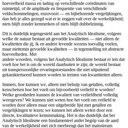
hoeveelheid massa en lading op verschillende coördinaten van
ruimtetijd, of de amplitude en frequentie van verschillende
veldschommelingen, enzovoort — en bijbehorende vergelijkingen,
dan heb je alles gezegd wat er te zeggen valt over de werkelijkheid;
niets blijft zonder kenmerken of niets blijft dubbelzinnig.
Dit is duidelijk tegengesteld aan het Analytisch Idealisme, volgens
welke de natuur bestaat uit gevoelde kwaliteiten — niet alleen de
kwaliteiten die jij, ik en andere levende wezens toevallig voelen,
maar niettemin gevoelde kwaliteiten — in tegenstelling tot abstracte
hoeveelheden. Met
andere woorden, volgens het Analytisch Idealisme bestaat er iets dat
voelt hoe het is om de wereld daarbuiten te zijn; de wereld bestaat
uit transpersoonlijke ervaringstoestanden die niet uitputtend
gekarakteriseerd kunnen worden in termen van kwantiteiten alleen.
Immers, hoe kunnen we, alleen met behulp van getallen, volledig
kenschetsen hoe het voelt om bijvoorbeeld verliefd te worden?
Welke grootheden kunnen de kwaliteit van verliefdheid volledig
weergeven? We kunnen niet weten hoe het voelt om verliefd te
worden door alleen maar een uitgebreide lijst met getallen en
vergelijkingen te lezen; we kunnen het alleen weten door een
directe, kwalitatieve kennismaking. Het is dus duidelijk dat het
Analytisch Idealisme een fundamenteel ander begrip van de aard
van de werkelijkheid met zich meebrengt dan het mainstream