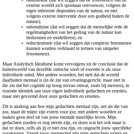
externe wereld zich spontaan ontvouwen, volgens de
eigen inherente disposities van de natuur, en niet
volgens externe interventie door een godheid buiten de
natuur);
rationalisme (dat wil zeggen dat de menselijke rede de
regelmatigheden van het gedrag van de natuur kan
herkennen en modelleren), en
reductionisme (dat wil zeggen dat complexe fenomenen
kunnen worden verklaard in termen van simpeler
fenomenen).
Maar Analytisch Idealisme komt vervolgens tot de conclusie dat de
buitenwereld van dezelfde ontische soort of essentie is als onze
individuele mind. Met andere woorden, het stelt dat de wereld
daarbuiten mentaal is (in de zin van ervaringsgericht, maar niet in
die zin dat het cognitie op hoog niveau omvat, zoals bij mensen), in
essentie identiek aan onze eigen individuele gedachten en emoties,
maar niet gevormd door onze gedachten en emoties.
Dit is analoog aan hoe mijn gedachten mentaal zijn, net als die van
jou, maar de mijne zijn extern voor jou; met andere woorden ze
maken geen deel uit van jouw mentale innerlijke leven. Mijn
gedachten zouden er nog steeds zijn, en doen wat het ook maar is
dat ze doen, zelfs als jij er niet zou zijn, en ongeacht jouw specifieke
voorkeuren. Vanuit jouw perspectief zijn mijn gedachten extern en