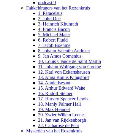
podcast 9
Fakkeldragers van het Rozenkruis
1. Paracelsus
2. John Dee
3. Heinrich Khunrath
4. Francis Bacon
5. Michael Maier
6. Robert Fludd
7. Jacob Boehme
8. Johann Valentin Andreae
9. Jan Amos Comenius
10. Louis-Claude de Saint-Martin
11. Johann Wolfgang von Goethe
12. Karl von Eckartshausen
13. Anna Bonus Kingsford
14. Annie Besant
15. Arthur Edward Waite
16. Rudolf Steiner
17. Harvey Spencer Lewis
18. Manly Palmer Hall
19. Max Heindel
20. Zwier Willem Leene
21. Jan van Rijckenborgh
22. Catharose de Petri
Mysteriën van het Rozenkruis