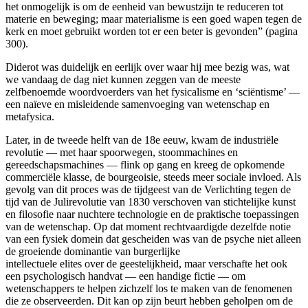
het onmogelijk is om de eenheid van bewustzijn te reduceren tot
materie en beweging; maar materialisme is een goed wapen tegen de
kerk en moet gebruikt worden tot er een beter is gevonden” (pagina
300).
Diderot was duidelijk en eerlijk over waar hij mee bezig was, wat
we vandaag de dag niet kunnen zeggen van de meeste
zelfbenoemde woordvoerders van het fysicalisme en ‘sciëntisme’ —
een naïeve en misleidende samenvoeging van wetenschap en
metafysica.
Later, in de tweede helft van de 18e eeuw, kwam de industriële
revolutie — met haar spoorwegen, stoommachines en
gereedschapsmachines — flink op gang en kreeg de opkomende
commerciële klasse, de bourgeoisie, steeds meer sociale invloed. Als
gevolg van dit proces was de tijdgeest van de Verlichting tegen de
tijd van de Julirevolutie van 1830 verschoven van stichtelijke kunst
en filosofie naar nuchtere technologie en de praktische toepassingen
van de wetenschap. Op dat moment rechtvaardigde dezelfde notie
van een fysiek domein dat gescheiden was van de psyche niet alleen
de groeiende dominantie van burgerlijke
intellectuele elites over de geestelijkheid, maar verschafte het ook
een psychologisch handvat — een handige fictie — om
wetenschappers te helpen zichzelf los te maken van de fenomenen
die ze observeerden. Dit kan op zijn beurt hebben geholpen om de