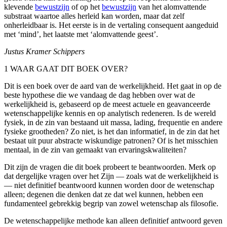
klevende
bewustzijn
of op het
bewustzijn
van het alomvattende
substraat waartoe alles herleid kan worden, maar dat zelf
onherleidbaar is. Het eerste is in de vertaling consequent aangeduid
met ‘mind’, het laatste met ‘alomvattende geest’.
Justus Kramer Schippers
1 WAAR GAAT DIT BOEK OVER?
Dit is een boek over de aard van de werkelijkheid. Het gaat in op de
beste hypothese die we vandaag de dag hebben over wat de
werkelijkheid is, gebaseerd op de meest actuele en geavanceerde
wetenschappelijke kennis en op analytisch redeneren. Is de wereld
fysiek, in de zin van bestaand uit massa, lading, frequentie en andere
fysieke grootheden? Zo niet, is het dan informatief, in de zin dat het
bestaat uit puur abstracte wiskundige patronen? Of is het misschien
mentaal, in de zin van gemaakt van ervaringskwaliteiten?
Dit zijn de vragen die dit boek probeert te beantwoorden. Merk op
dat dergelijke vragen over het Zijn — zoals wat de werkelijkheid is
— niet definitief beantwoord kunnen worden door de wetenschap
alleen; degenen die denken dat ze dat wel kunnen, hebben een
fundamenteel gebrekkig begrip van zowel wetenschap als filosofie.
De wetenschappelijke methode kan alleen definitief antwoord geven