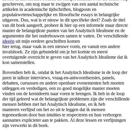
geschreven, om nog maar te zwijgen van een aantal technische
artikelen in academische tijdschriften, blogposts en
populairwetenschappelijke en filosofische essays in belangrijke
uitgaven. Dus, wat is er nieuw in dit specifieke deel? Zoals de titel
van dit boek aangeeft, probeer ik hier op een informele maar directe
manier de belangrijkste punten van het Analytisch Idealisme en de
argumenten die het onderbouwen samen te vatten. De verschillende
ideeën
uit mijn eerdere geschriften komen
hier terug, maar vaak in een nieuwe vorm, en vanuit een andere
invalshoek. Ze zijn gebundeld om je het kortste en meest
overtuigende overzicht te geven van het Analytisch Idealisme dat ik
kon samenstellen.
Bovendien heb ik, omdat ik het Analytisch Idealisme in de loop der
jaren in talloze interviews, vraag-en-antwoordsessies, panels,
debatten, cursussen en andere openbare evenementen heb moeten
uitleggen en verdedigen, een zo goed mogelijke manier moeten
vinden om de kernideeën naar voren te brengen. Ik heb in de loop
der tijd geleerd wat de belangrijkste problemen zijn die verschillende
mensen hebben met het Analytisch Idealisme, en ik heb
manieren verfijnd om het zo uit te leggen dat ik mensen
tegemoetkom door hun intuïties te respecteren en hun verborgen
aannames explicieter aan te pakken. Al deze lessen en verfijningen
zijn verwerkt in dit boek.