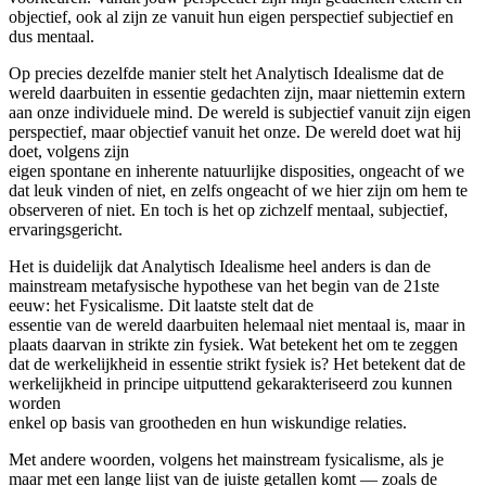
objectief, ook al zijn ze vanuit hun eigen perspectief subjectief en
dus mentaal.
Op precies dezelfde manier stelt het Analytisch Idealisme dat de
wereld daarbuiten in essentie gedachten zijn, maar niettemin extern
aan onze individuele mind. De wereld is subjectief vanuit zijn eigen
perspectief, maar objectief vanuit het onze. De wereld doet wat hij
doet, volgens zijn
eigen spontane en inherente natuurlijke disposities, ongeacht of we
dat leuk vinden of niet, en zelfs ongeacht of we hier zijn om hem te
observeren of niet. En toch is het op zichzelf mentaal, subjectief,
ervaringsgericht.
Het is duidelijk dat Analytisch Idealisme heel anders is dan de
mainstream metafysische hypothese van het begin van de 21ste
eeuw: het Fysicalisme. Dit laatste stelt dat de
essentie van de wereld daarbuiten helemaal niet mentaal is, maar in
plaats daarvan in strikte zin fysiek. Wat betekent het om te zeggen
dat de werkelijkheid in essentie strikt fysiek is? Het betekent dat de
werkelijkheid in principe uitputtend gekarakteriseerd zou kunnen
worden
enkel op basis van grootheden en hun wiskundige relaties.
Met andere woorden, volgens het mainstream fysicalisme, als je
maar met een lange lijst van de juiste getallen komt — zoals de