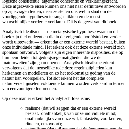
logische consistentie, algemene coherentie en verklaringskracht.
Deze afgezwakte eisen kunnen ons niet naar definitieve antwoorden
op zijnsvragen leiden, maar ze stellen ons wel in staat om de
voorliggende hypothesen te rangschikken en de meest
waarschijnlijke verder te verklaren. Dit is de geest van dit boek.
Analytisch Idealisme — de metafysische hypothese waaraan dit
boek zijn titel ontleent en die in de volgende hoofdstukken verder
wordt uitgewerkt — erkent dat er een externe wereld bestaat, buiten
onze individuele mind. Het erkent ook dat deze externe wereld zich
spontaan ontvouwt, volgens zijn eigen inherente disposities, die op
hun beurt leiden tot gedragsregelmatigheden die we de
‘natuurwetten’ zijn gaan noemen. Analytisch Idealisme erkent
vervolgens dat de menselijke rede deze regelmatigheden kan
herkennen en modelleren en zo het toekomstige gedrag van de
natuur kan voorspellen. Tot slot erkent het dat complexe
natuurverschijnselen voldoende kunnen worden verklaard in termen
van eenvoudigere fenomenen.
Op deze manier erkent het Analytisch Idealisme:
realisme (dat wil zeggen dat er een externe wereld
bestaat, onafhankelijk van onze individuele mind;
onafhankelijkcvvan onze wil, fantasieën, voorkeuren,
rituelen, enzovoort);
naturalisme (dat wil zeggen dat de fenomenen van de