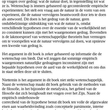
op vragen over gedrag: wat de natuur doet, in tegenstelling tot wat
ze is. Wetenschap is immers gebaseerd op gecontroleerde empirische
experimenten: het stelt een vraag aan de natuur in de vorm van een
experiment, die de natuur vervolgens beantwoordt door iets te doen
als antwoord. Dit doen is het gedrag van de natuur, geen
ondubbelzinnige uitdrukking van wat de natuur is, omdat
verschillende hypothesen over de essentie van de werkelijkheid net
zo consistent kunnen zijn met het waargenomen gedrag. Bovendien
is de lakmoesproef van wetenschappelijke theorieën hun vermogen
om te voorspellen wat de natuur vervolgens zal doen, wat opnieuw
een kwestie van gedrag is.
Het argument in dit boek is zeker gebaseerd op informatie die de
wetenschap ons biedt. Dat wil zeggen dat sommige empirisch
waargenomen natuurlijke gedragingen inconsistent zijn met
bepaalde hypothesen over de aard van de werkelijkheid en ons dus
in staat stellen deze uit te sluiten.
Niettemin is het argument in dit boek niet strikt wetenschappelijk.
Naast de wetenschap maakt dit boek gebruik van de methoden van
de filosofie, in het bijzonder de metafysica, het gebied van de
filosofie dat zich bezighoudt met vragen over het Zijn. Naast de
empirisch onderbouwde
correctheid van de hypothese benut dit boek ten volle de afgezwakte
eisen aan waarheidsvinding zoals conceptuele parsimonie, interne