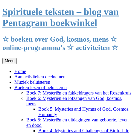
Ga
Spirituele teksten – blog van
naar
de
Pentagram boekwinkel
inhoud
☆ boeken over God, kosmos, mens ☆
online-programma's ☆ activiteiten ☆
Menu
Home
Aan activiteiten deelnemen
Muziek beluisteren
Boeken lezen of beluisteren
Boek 7: Mysteriën en fakkeldragers van het Rozenkruis
Boek 6: Mysteriën en lofzangen van God, kosmos,
mens
Book 5: Mysteries and Hymns of God, Cosmos,
Humanity
Boek 5: Mysteriën en uitdagingen van geboorte, leven
en dood
Book 4: Mysteries and Challenges of Birth, Life