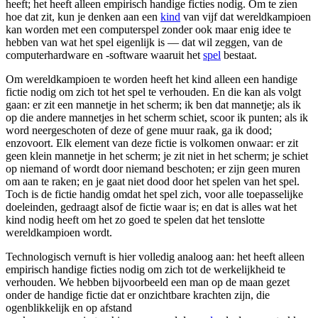
heeft; het heeft alleen empirisch handige ficties nodig. Om te zien
hoe dat zit, kun je denken aan een
kind
van vijf dat wereldkampioen
kan worden met een computerspel zonder ook maar enig idee te
hebben van wat het spel eigenlijk is — dat wil zeggen, van de
computerhardware en -software waaruit het
spel
bestaat.
Om wereldkampioen te worden heeft het kind alleen een handige
fictie nodig om zich tot het spel te verhouden. En die kan als volgt
gaan: er zit een mannetje in het scherm; ik ben dat mannetje; als ik
op die andere mannetjes in het scherm schiet, scoor ik punten; als ik
word neergeschoten of deze of gene muur raak, ga ik dood;
enzovoort. Elk element van deze fictie is volkomen onwaar: er zit
geen klein mannetje in het scherm; je zit niet in het scherm; je schiet
op niemand of wordt door niemand beschoten; er zijn geen muren
om aan te raken; en je gaat niet dood door het spelen van het spel.
Toch is de fictie handig omdat het spel zich, voor alle toepasselijke
doeleinden, gedraagt alsof de fictie waar is; en dat is alles wat het
kind nodig heeft om het zo goed te spelen dat het tenslotte
wereldkampioen wordt.
Technologisch vernuft is hier volledig analoog aan: het
heeft alleen
empirisch handige ficties nodig om zich tot de werkelijkheid te
verhouden. We hebben bijvoorbeeld een man op de maan gezet
onder de handige fictie dat er onzichtbare krachten zijn, die
ogenblikkelijk en op afstand