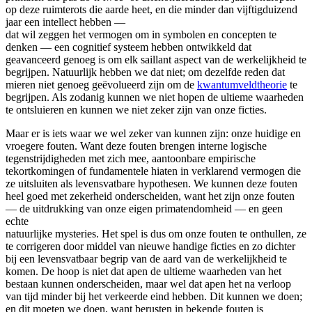
op deze ruimterots die aarde heet, en die minder dan vijftigduizend
jaar een intellect hebben —
dat wil zeggen het vermogen om in symbolen en concepten te
denken — een cognitief systeem hebben ontwikkeld dat
geavanceerd genoeg is om elk saillant aspect van de werkelijkheid te
begrijpen. Natuurlijk hebben we dat niet; om dezelfde reden dat
mieren niet genoeg geëvolueerd zijn om de
kwantumveldtheorie
te
begrijpen. Als zodanig kunnen we niet hopen de ultieme waarheden
te ontsluieren en kunnen we niet zeker zijn van onze ficties.
Maar er is iets waar we wel zeker van kunnen zijn: onze huidige en
vroegere fouten. Want deze fouten brengen interne logische
tegenstrijdigheden met zich mee, aantoonbare empirische
tekortkomingen of fundamentele hiaten in verklarend vermogen die
ze uitsluiten als levensvatbare hypothesen. We kunnen deze fouten
heel goed met zekerheid onderscheiden, want het zijn onze fouten
— de uitdrukking van onze eigen primatendomheid — en geen
echte
natuurlijke mysteries. Het spel is dus om onze fouten te onthullen, ze
te corrigeren door middel van nieuwe handige ficties en zo dichter
bij een levensvatbaar begrip van de aard van de werkelijkheid te
komen. De hoop is niet dat apen de ultieme waarheden van het
bestaan kunnen onderscheiden, maar wel dat apen het na verloop
van tijd minder bij het verkeerde eind hebben. Dit kunnen we doen;
en dit moeten we doen, want berusten in bekende fouten is