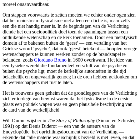
moreel onaanvaardbaar.
Om stappen voorwaarts te zetten moeten we echter onder ogen zien
dat het mainstream fysicalisme niet alleen een fictie is, maar zelfs
een die niet handig meer is. In de begindagen van de Verlichting
diende het een sociopolitiek doel toen de spanningen tussen een
ontluikende wetenschap en de kerk toenamen. Door een metafysisch
domein af te bakenen buiten de ‘geest’ — een vertaling van het
Griekse woord ‘psyche’, dat ook ‘geest’ betekent — hoopten vroege
wetenschappers te kunnen werken zonder op de brandstapel te
belanden, zoals
Giordano Bruno
in 1600 overkwam. Het idee van
een fysieke wereld die fundamenteel verschilt van de psyche en
buiten die psyche ligt, moet de kerkelijke autoriteiten in die tijd
belachelijk en ongevaarlijk genoeg in de oren hebben geklonken om
de wetenschappers met rust te laten.
Het is trouwens geen geheim dat de grondleggers van de Verlichting
zich er terdege van bewust waren dat het fysicalisme in de eerste
plaats een politiek wapen was en geen plausibele beschrijving van
de aard van de werkelijkheid.
Will Durant wijst er in
The Story of Philosophy
(Simon en Schuster,
1991) op dat Denis Diderot — een van de auteurs van de
Encyclopédie, het oprichtingsdocument van de Verlichting —
erkende dat “alle materie waarschijnlijk bezield is met leven, en dat