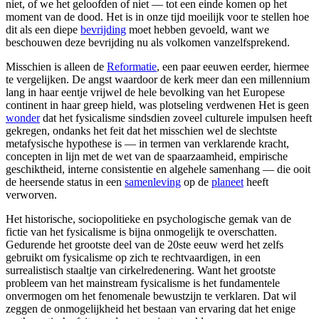
niet, of we het geloofden of niet — tot een einde komen op het
moment van de dood. Het is in onze tijd moeilijk voor te stellen hoe
dit als een diepe
bevrijding
moet hebben gevoeld, want we
beschouwen deze bevrijding nu als volkomen vanzelfsprekend.
Misschien is alleen de
Reformatie
, een paar eeuwen eerder, hiermee
te vergelijken. De angst waardoor de kerk meer dan een millennium
lang in haar eentje vrijwel de hele bevolking van het Europese
continent in haar greep hield, was plotseling verdwenen Het is geen
wonder
dat het fysicalisme sindsdien zoveel culturele impulsen heeft
gekregen, ondanks het feit dat het misschien wel de slechtste
metafysische hypothese is — in termen van verklarende kracht,
concepten in lijn met de wet van de spaarzaamheid, empirische
geschiktheid, interne consistentie en algehele samenhang — die ooit
de heersende status in een
samenleving
op de
planeet
heeft
verworven.
Het historische, sociopolitieke en psychologische gemak van de
fictie van het fysicalisme is bijna onmogelijk te overschatten.
Gedurende het grootste deel van de 20ste eeuw werd het zelfs
gebruikt om fysicalisme op zich te rechtvaardigen, in een
surrealistisch staaltje van cirkelredenering. Want het grootste
probleem van het mainstream fysicalisme is het fundamentele
onvermogen om het fenomenale bewustzijn te verklaren. Dat wil
zeggen de onmogelijkheid het bestaan van ervaring dat het enige