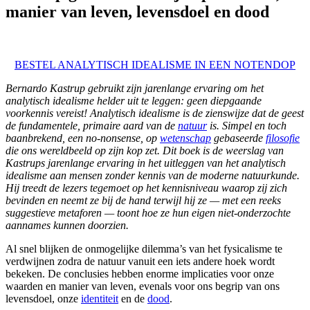
manier van leven, levensdoel en dood
BESTEL ANALYTISCH IDEALISME IN EEN NOTENDOP
Bernardo Kastrup gebruikt zijn jarenlange ervaring om het
analytisch idealisme helder uit te leggen: geen diepgaande
voorkennis vereist! Analytisch idealisme is de zienswijze dat de geest
de fundamentele, primaire aard van de
natuur
is. Simpel en toch
baanbrekend, een no-nonsense, op
wetenschap
gebaseerde
filosofie
die ons wereldbeeld op zijn kop zet. Dit boek is de weerslag van
Kastrups jarenlange ervaring in het uitleggen van het analytisch
idealisme aan me
nsen zonder kennis van de moderne natuurkunde.
Hij treedt de lezers tegemoet op het kennisniveau waarop zij zich
bevinden en neemt ze bij de hand terwijl hij ze — met een reeks
suggestieve metaforen — toont hoe ze hun eigen niet-onderzochte
aannames kunnen doorzien.
Al snel blijken de onmogelijke dilemma’s van het fysicalisme te
verdwijnen zodra de natuur vanuit een iets andere hoek wordt
bekeken. De conclusies hebben enorme implicaties voor onze
waarden en manier van leven, evenals voor ons begrip van ons
levensdoel, onze
identiteit
en de
dood
.