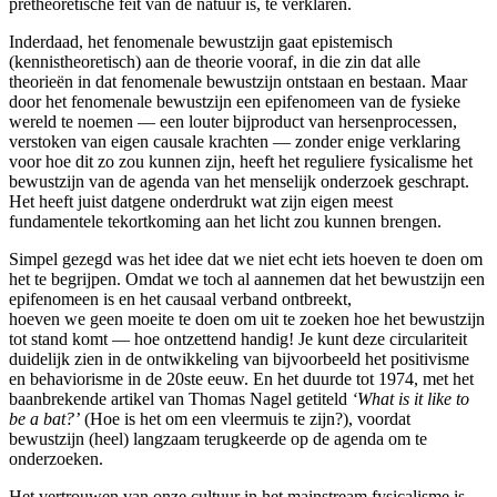
pretheoretische feit van de natuur is, te verklaren.
Inderdaad, het fenomenale bewustzijn gaat epistemisch
(kennistheoretisch) aan de theorie vooraf, in die zin dat alle
theorieën in dat fenomenale bewustzijn ontstaan en bestaan. Maar
door het fenomenale bewustzijn een epifenomeen van de fysieke
wereld te noemen — een louter bijproduct van hersenprocessen,
verstoken van eigen causale krachten — zonder enige verklaring
voor hoe dit zo zou kunnen zijn, heeft het reguliere fysicalisme het
bewustzijn van de agenda van het menselijk onderzoek geschrapt.
Het heeft juist datgene onderdrukt wat zijn eigen meest
fundamentele tekortkoming aan het licht zou kunnen brengen.
Simpel gezegd was het idee dat we niet echt iets hoeven te doen om
het te begrijpen. Omdat we toch al aannemen dat het bewustzijn een
epifenomeen is en het causaal verband ontbreekt,
hoeven we geen moeite te doen om uit te zoeken hoe het bewustzijn
tot stand komt — hoe ontzettend handig! Je kunt deze circulariteit
duidelijk zien in de ontwikkeling van bijvoorbeeld het positivisme
en behaviorisme in de 20ste eeuw. En het duurde tot 1974, met het
baanbrekende artikel van Thomas Nagel getiteld
‘What is it like to
be a bat?’
(Hoe is het om een vleermuis te zijn?), voordat
bewustzijn (heel) langzaam terugkeerde op de agenda om te
onderzoeken.
Het vertrouwen van onze cultuur in het mainstream fysicalisme is