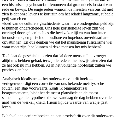
een historisch psychosociaal fenomeen dat grotendeels losstaat van
rede en bewijs. De enige reden waarom de meesten van ons dit niet
zien is dat onze levens te kort zijn om het relatief langzame, subtiele
getij van eb en
vloed van de culturele geschiedenis waarin we ondergedompeld zijn
te kunnen onderscheiden. Ons hele kortstondige leven zijn we
omringd door geleerde elites die heel zeker lijken van hun intern
inconsistente, empirisch onhoudbare en hopeloos onverklaarbare
opvattingen. En dus denken we dat het mainstream fysicalisme wel
waar moet zijn; hoe kunnen al deze mensen het mis hebben?
Toch laat de geschiedenis zien dat ‘al deze mensen’ het vroeger
altijd mis hebben gehad, terwijl de rede en het bewijs laten zien dat
ze het ook nu mis hebben. Al in het volgende hoofdstuk zullen we
precies zien hoe.
Analytisch Idealisme — het onderwerp van dit boek —
vertegenwoordigt een correctie van ons bekende metafysische
fouten; een stap voorwaarts. Zoals ik binnenkort zal
beargumenteren, biedt het de meest plausibele en de meest
samenhangende hypothese die we vandaag de dag hebben over de
aard van de werkelijkheid. Hierin ligt de waarde van wat je gaat
lezen.
Ik heb al tien eerdere boeken en een proefschrift over dit onderwerp