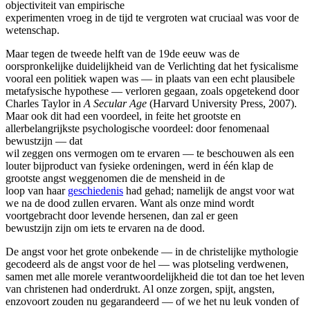
objectiviteit van empirische
experimenten vroeg in de tijd te vergroten wat cruciaal was voor de
wetenschap.
Maar tegen de tweede helft van de 19de eeuw was de
oorspronkelijke duidelijkheid van de Verlichting dat het fysicalisme
vooral een politiek wapen was — in plaats van een echt plausibele
metafysische hypothese — verloren gegaan, zoals opgetekend door
Charles Taylor in
A Secular Age
(Harvard University Press, 2007).
Maar ook dit had een voordeel, in feite het grootste en
allerbelangrijkste psychologische voordeel: door fenomenaal
bewustzijn — dat
wil zeggen ons vermogen om te ervaren — te beschouwen als een
louter bijproduct van fysieke ordeningen, werd in één klap de
grootste angst weggenomen die de mensheid in de
loop van haar
geschiedenis
had gehad; namelijk de angst voor wat
we na de dood zullen ervaren. Want als onze mind wordt
voortgebracht door levende hersenen, dan zal er geen
bewustzijn zijn om iets te ervaren na de dood.
De angst voor het grote onbekende — in de christelijke mythologie
gecodeerd als de angst voor de hel — was plotseling verdwenen,
samen met alle morele verantwoordelijkheid die tot dan toe het leven
van christenen had onderdrukt. Al onze zorgen, spijt, angsten,
enzovoort zouden nu gegarandeerd — of we het nu leuk vonden of