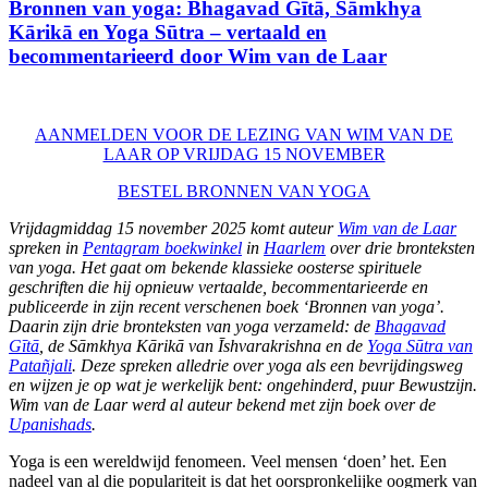
Bronnen van yoga: Bhagavad Gītā, Sāmkhya
Kārikā en Yoga Sūtra – vertaald en
becommentarieerd door Wim van de Laar
AANMELDEN VOOR DE LEZING VAN WIM VAN DE
LAAR OP VRIJDAG 15 NOVEMBER
BESTEL BRONNEN VAN YOGA
Vrijdagmiddag 15 november 2025 komt auteur
Wim van de Laar
spreken in
Pentagram boekwinkel
in
Haarlem
over drie bronteksten
van yoga. Het gaat om bekende klassieke oosterse spirituele
geschriften die hij opnieuw vertaalde, becommentarieerde en
publiceerde in zijn recent verschenen boek ‘Bronnen van yoga’.
Daarin
zijn drie bronteksten van yoga verzameld: de
Bhagavad
Gītā
, de Sāmkhya Kārikā van Īshvarakrishna en de
Yoga Sūtra van
Patañjali
. Deze spreken alledrie over yoga als een bevrijdingsweg
en wijzen je op wat je werkelijk bent: ongehinderd, puur Bewustzijn.
Wim van de Laar werd al auteur bekend met zijn boek over de
Upanishads
.
Yoga is een wereldwijd fenomeen. Veel mensen ‘doen’ het. Een
nadeel van al die populariteit is dat het oorspronkelijke oogmerk van