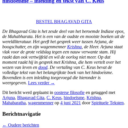
hindoeïsme – inleiding en tekst van C. Keus
BESTEL BHAGAVAD GITA
De Bhagavad Gita is het zesde deel van het beroemde Indiase epos,
de Mahabharata. Het is een van de oudste en mooiste boeken uit de
wereldliteratuur. Het geeft het gesprek weer tussen Arjuna, de
boogschutter, en zijn wagenmenner
Krishna
, de Heer. Arjuna staat
vlak voor de grote veldslag tegen een nauw verwante stam. Hij
raakt dan ook vertwijfeld en wil de oorlog niet meer. Op dat
moment raakt hij in gesprek met Krishna, die hem vertelt over het
wezen van leven en
dood
. De vertaling van C. Keus bevat de
volledige tekst van het belangrijkste boek van het hindoeïsme.
Bovendien is een inleiding toegevoegd die hieronder is
weergegeven.
Lees verder
→
Dit bericht werd geplaatst in
oosterse filosofie
en getagged met
Arjuna
,
Bhagavad Gita
,
C. Keus
,
hindoeïsme
,
Krishna
,
Mahabaratha
,
wagenmenner
op
4 juni 2021
door
Spirituele Teksten
.
Berichtnavigatie
←
Oudere berichten