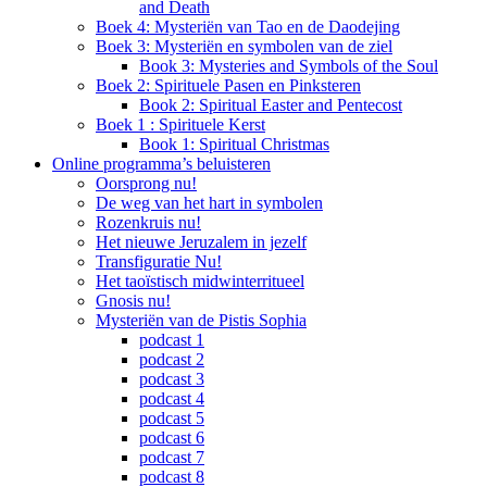
and Death
Boek 4: Mysteriën van Tao en de Daodejing
Boek 3: Mysteriën en symbolen van de ziel
Book 3: Mysteries and Symbols of the Soul
Boek 2: Spirituele Pasen en Pinksteren
Book 2: Spiritual Easter and Pentecost
Boek 1 : Spirituele Kerst
Book 1: Spiritual Christmas
Online programma’s beluisteren
Oorsprong nu!
De weg van het hart in symbolen
Rozenkruis nu!
Het nieuwe Jeruzalem in jezelf
Transfiguratie Nu!
Het taoïstisch midwinterritueel
Gnosis nu!
Mysteriën van de Pistis Sophia
podcast 1
podcast 2
podcast 3
podcast 4
podcast 5
podcast 6
podcast 7
podcast 8