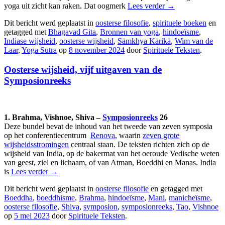
yoga uit zicht kan raken. Dat oogmerk
Lees verder
→
Dit bericht werd geplaatst in
oosterse filosofie
,
spirituele boeken
en
getagged met
Bhagavad Gita
,
Bronnen van yoga
,
hindoeïsme
,
Indiase wijsheid
,
oosterse wijsheid
,
Sāmkhya Kārikā
,
Wim van de
Laar
,
Yoga Sūtra
op
8 november 2024
door
Spirituele Teksten
.
Oosterse wijsheid, vijf uitgaven van de
Symposionreeks
1. Brahma, Vishnoe, Shiva –
Symposionreeks
26
Deze bundel bevat de inhoud van het tweede van zeven symposia
op het conferentiecentrum
Renova
, waarin
zeven grote
wijsheidsstromingen
centraal staan. De teksten richten zich op de
wijsheid van India, op de bakermat van het oeroude Vedische weten
van geest, ziel en lichaam, of van Atman, Boeddhi en Manas. India
is
Lees verder
→
Dit bericht werd geplaatst in
oosterse filosofie
en getagged met
Boeddha
,
boeddhisme
,
Brahma
,
hindoeïsme
,
Mani
,
manicheïsme
,
oosterse filosofie
,
Shiva
,
symposion
,
symposionreeks
,
Tao
,
Vishnoe
op
5 mei 2023
door
Spirituele Teksten
.