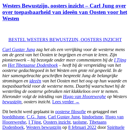
Westers Bewustzijn, oosters inzicht – Carl Jung over
over toepasbaarheid van ideeën van Oosten voor het
Westen
BESTEL WESTERS BEWUSTZIJN, OOSTERS INZICHT
Carl Gustav Jung
zag het als een verrijking voor de westerse mens
om de geest van het Oosten te begrijpen en ervan te leren. Zijn
pionierswerk – hij bezorgde onder meer commentaren bij de
I Tjing
en
Het Tibetaanse Dodenboek
– heeft bij de verspreiding van het
oosterse gedachtegoed in het Westen een grote rol gespeeld. In de
hier samengebrachte geschriften bespreekt Jung de belangrijke
stromingen en
ideeën
van het Oosten met het oog op hun waarde en
toepasbaarheid voor de westerse mens. Daarbij waarschuwt hij de
westerling de oosterse gebruiken niet klakkeloos over te nemen.
Hieronder volgt de inleiding van
Hugo van Hooreweghe
op Westers
bewustzijn
, oosters inzicht.
Lees verder
→
Dit bericht werd geplaatst in
oosterse filosofie
en getagged met
boeddhisme
,
C.G. Jung
,
Carl Gustav Jung
,
hindoeïsme
,
Hugo van
Hooreweghe
,
I Tjing
,
Oosters inzicht
,
taoïsme
,
Tibetaans
Dodenboek
,
Westers bewustzijn
op
8 februari 2022
door
Spirituele