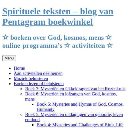
Ga
Spirituele teksten – blog van
naar
de
Pentagram boekwinkel
inhoud
☆ boeken over God, kosmos, mens ☆
online-programma's ☆ activiteiten ☆
Menu
Home
Aan activiteiten deelnemen
Muziek beluisteren
Boeken lezen of beluisteren
Boek 7: Mysteriën en fakkeldragers van het Rozenkruis
Boek 6: Mysteriën en lofzangen van God, kosmos,
mens
Book 5: Mysteries and Hymns of God, Cosmos,
Humanity
Boek 5: Mysteriën en uitdagingen van geboorte, leven
en dood
Book 4: Mysteries and Challenges of Birth, Life