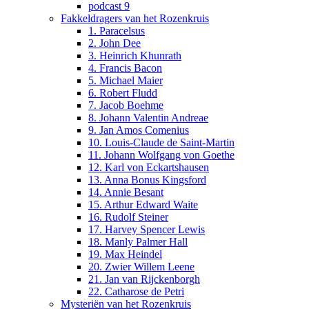
podcast 9
Fakkeldragers van het Rozenkruis
1. Paracelsus
2. John Dee
3. Heinrich Khunrath
4. Francis Bacon
5. Michael Maier
6. Robert Fludd
7. Jacob Boehme
8. Johann Valentin Andreae
9. Jan Amos Comenius
10. Louis-Claude de Saint-Martin
11. Johann Wolfgang von Goethe
12. Karl von Eckartshausen
13. Anna Bonus Kingsford
14. Annie Besant
15. Arthur Edward Waite
16. Rudolf Steiner
17. Harvey Spencer Lewis
18. Manly Palmer Hall
19. Max Heindel
20. Zwier Willem Leene
21. Jan van Rijckenborgh
22. Catharose de Petri
Mysteriën van het Rozenkruis