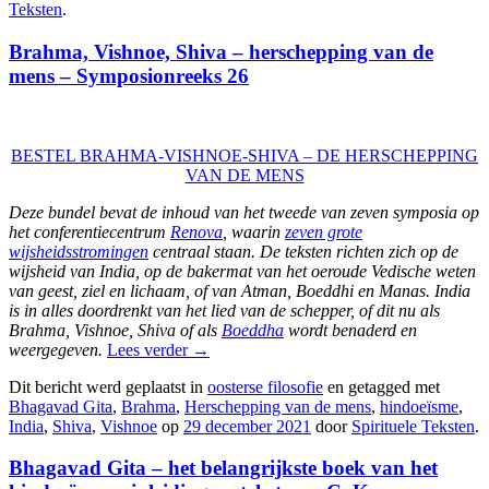
Teksten
.
Brahma, Vishnoe, Shiva – herschepping van de
mens – Symposionreeks 26
BESTEL BRAHMA-VISHNOE-SHIVA – DE HERSCHEPPING
VAN DE MENS
Deze bundel bevat de inhoud van het tweede van zeven symposia op
het conferentiecentrum
Renova
, waarin
zeven grote
wijsheidsstromingen
centraal staan. De teksten richten zich op de
wijsheid van India, op de bakermat van het oeroude Vedische weten
van geest, ziel en lichaam, of van Atman, Boeddhi en Manas. India
is in alles doordrenkt van het lied van de schepper, of dit nu als
Brahma, Vishnoe, Shiva of als
Boeddha
wordt benaderd en
weergegeven.
Lees verder
→
Dit bericht werd geplaatst in
oosterse filosofie
en getagged met
Bhagavad Gita
,
Brahma
,
Herschepping van de mens
,
hindoeïsme
,
India
,
Shiva
,
Vishnoe
op
29 december 2021
door
Spirituele Teksten
.
Bhagavad Gita – het belangrijkste boek van het