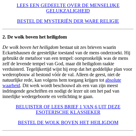
LEES EEN GEDEELTE OVER DE MENSELIJKE
GELUKZALIGHEID
BESTEL DE MYSTERIËN DER WARE RELIGIE
2. De wolk boven het heiligdom
De wolk boven het heiligdom
bestaat uit zes brieven waarin
Eckartshausen de geestelijke toestand van de mens onderzoekt. Hij
gebruikt de metafoor van een tempel: oorspronkelijk was de mens
zelf de levende tempel van God, maar dit heiligdom raakte
verduisterd. Tegelijkertijd wijst hij erop dat het goddelijke plan voor
wederopbouw al bestond vóór de val. Alleen de geest, niet de
natuurlijke rede, kan volgens hem toegang krijgen tot
absolute
waarheid
. Dit werk wordt beschouwd als een van zijn meest
indringende geschriften en nodigt de lezer uit om het pad van
innerlijke wedergeboorte en verlichting te gaan.
BELUISTER OF LEES BRIEF 1 VAN 6 UIT DEZE
ESOTERISCHE KLASSIEKER
BESTEL DE WOLK BOVEN HET HEILIGDOM