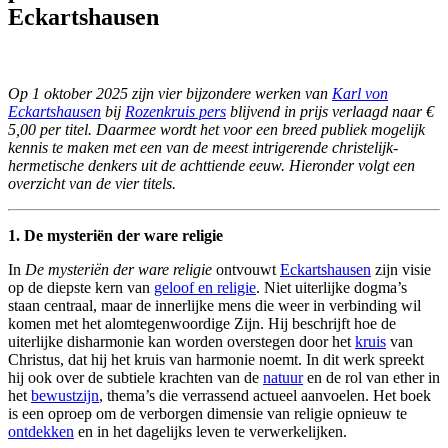
Eckartshausen
Op 1 oktober 2025 zijn vier bijzondere werken van
Karl von
Eckartshausen
bij
Rozenkruis pers
blijvend in prijs verlaagd naar €
5,00 per titel. Daarmee wordt het voor een breed publiek mogelijk
kennis te maken met een van de meest intrigerende christelijk-
hermetische denkers uit de achttiende eeuw. Hieronder volgt een
overzicht van de vier titels.
1. De mysteriën der ware religie
In
De mysteriën der ware religie
ontvouwt
Eckartshausen
zijn visie
op de diepste kern van
geloof en religie
. Niet uiterlijke dogma’s
staan centraal, maar de innerlijke mens die weer in verbinding wil
komen met het alomtegenwoordige Zijn. Hij beschrijft hoe de
uiterlijke disharmonie kan worden overstegen door
het
kruis
van
Christus, dat hij het kruis van harmonie noemt. In dit werk spreekt
hij ook over de subtiele krachten van de
natuur
en de rol van ether in
het
bewustzijn
, thema’s die verrassend actueel aanvoelen. Het boek
is een oproep om de verborgen dimensie van religie opnieuw te
ontdekken
en in het dagelijks leven te verwerkelijken.