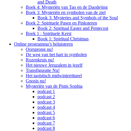
and Death
Boek 4: Mysteriën van Tao en de Daodejing
Boek 3: Mysteriën en symbolen van de ziel
Book 3: Mysteries and Symbols of the Soul
Boek 2: Spirituele Pasen en Pinksteren
Book 2: Spiritual Easter and Pentecost
Boek 1 : Spirituele Kerst
Book 1: Spiritual Christmas
Online programma’s beluisteren
Oorsprong nu!
De weg van het hart in symbolen
Rozenkruis nu!
Het nieuwe Jeruzalem in jezelf
Transfiguratie Nu!
Het taoïstisch midwinterritueel
Gnosis nu!
Mysteriën van de Pistis Sophia
podcast 1
podcast 2
podcast 3
podcast 4
podcast 5
podcast 6
podcast 7
podcast 8