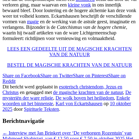
verloren ging, maar waarvan een
kleine vonk
in ons innerlijk
bewaard bleef. Door loutering en de hogere alchemie kan deze vonk
weer tot volheid komen. Eckartshausen beschrijft de verschillende
vormen van
magie
en de werking van de astrale geest, imaginatie en
verlangens. Bijzonder is de
Catechismus van de hogere chemie
,
waarin hij twaalf artikelen van de ware Lichtgemeenschap
formuleert: richtlijnen voor vernieuwing en volmaaktheid.
LEES EEN GEDEELTE UIT DE MAGISCHE KRACHTEN
VAN DE NATUUR
BESTEL DE MAGISCHE KRACHTEN VAN DE NATUUR
Share on Facebook
Share on Twitter
Share on Pinterest
Share on
Reddit
Dit bericht werd geplaatst in
esoterisch christendom, Jezus en
Christus
en getagged met
de magische krachten van de natuur
,
De
mysteriën der ware religie
,
De wolk boven het heiligdom
,
Enkele
woorden uit het binnenste
,
Karl von Eckartshausen
op
10 oktober
2025
door
Spirituele Teksten
.
Berichtnavigatie
←
Interview met Jan Brinkert over ‘De verborgen Rozentuin’ van
Mahmoed Shabistari, van € 12,50 voor € 7,50 in oktober 2025
Het