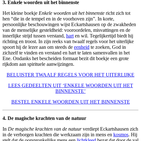
3. Enkele woorden uit het binnenste
Het kleine boekje
Enkele woorden uit het binnenste
richt zich tot
hen “die in de tempel en in de voorhoven zijn”. In korte,
persoonlijke beschouwingen wijst Eckartshausen op de zwakheden
van de menselijke gesteldheid: vooroordelen, misvattingen en de
innerlijke strijd tussen verstand,
hart
en wil. Tegelijkertijd biedt hij
richting en troost. In zijn reeks van twaalf regels voor het uiterlijke
spoort hij de lezer aan om steeds de
eenheid
te zoeken, God in
zichzelf te vinden en verstand en hart te laten samenvallen in het
Ene. Ondanks het bescheiden formaat bezit dit boekje een grote
rijkdom aan spirituele aanwijzingen.
BELUISTER TWAALF REGELS VOOR HET UITERLIJKE
LEES GEDEELTEN UIT ‘ENKELE WOORDEN UIT HET
BINNENSTE’
BESTEL ENKELE WOORDEN UIT HET BINNENSTE
4. De magische krachten van de natuur
In
De magische krachten van de natuur
verdiept Eckartshausen zich
in de verborgen krachten die werkzaam zijn in mens en
kosmos
. Hij
stelt dat de oorspronkelijke mens een
lichtkleed
bezat dat door de val