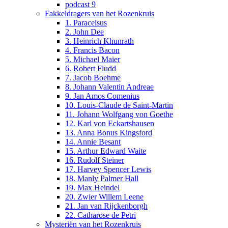
podcast 9
Fakkeldragers van het Rozenkruis
1. Paracelsus
2. John Dee
3. Heinrich Khunrath
4. Francis Bacon
5. Michael Maier
6. Robert Fludd
7. Jacob Boehme
8. Johann Valentin Andreae
9. Jan Amos Comenius
10. Louis-Claude de Saint-Martin
11. Johann Wolfgang von Goethe
12. Karl von Eckartshausen
13. Anna Bonus Kingsford
14. Annie Besant
15. Arthur Edward Waite
16. Rudolf Steiner
17. Harvey Spencer Lewis
18. Manly Palmer Hall
19. Max Heindel
20. Zwier Willem Leene
21. Jan van Rijckenborgh
22. Catharose de Petri
Mysteriën van het Rozenkruis