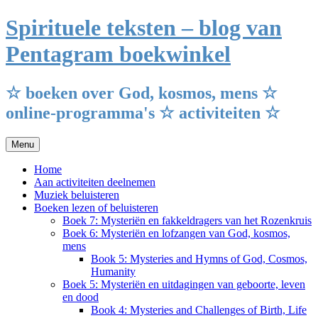
Ga
Spirituele teksten – blog van
naar
de
Pentagram boekwinkel
inhoud
☆ boeken over God, kosmos, mens ☆
online-programma's ☆ activiteiten ☆
Menu
Home
Aan activiteiten deelnemen
Muziek beluisteren
Boeken lezen of beluisteren
Boek 7: Mysteriën en fakkeldragers van het Rozenkruis
Boek 6: Mysteriën en lofzangen van God, kosmos,
mens
Book 5: Mysteries and Hymns of God, Cosmos,
Humanity
Boek 5: Mysteriën en uitdagingen van geboorte, leven
en dood
Book 4: Mysteries and Challenges of Birth, Life