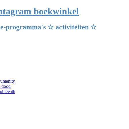
Pentagram boekwinkel
e-programma's ☆ activiteiten ☆
Humanity
n dood
and Death