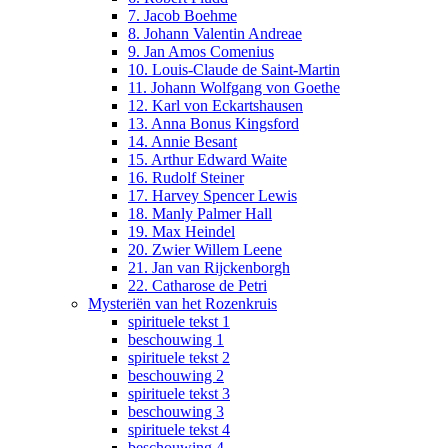
7. Jacob Boehme
8. Johann Valentin Andreae
9. Jan Amos Comenius
10. Louis-Claude de Saint-Martin
11. Johann Wolfgang von Goethe
12. Karl von Eckartshausen
13. Anna Bonus Kingsford
14. Annie Besant
15. Arthur Edward Waite
16. Rudolf Steiner
17. Harvey Spencer Lewis
18. Manly Palmer Hall
19. Max Heindel
20. Zwier Willem Leene
21. Jan van Rijckenborgh
22. Catharose de Petri
Mysteriën van het Rozenkruis
spirituele tekst 1
beschouwing 1
spirituele tekst 2
beschouwing 2
spirituele tekst 3
beschouwing 3
spirituele tekst 4
beschouwing 4