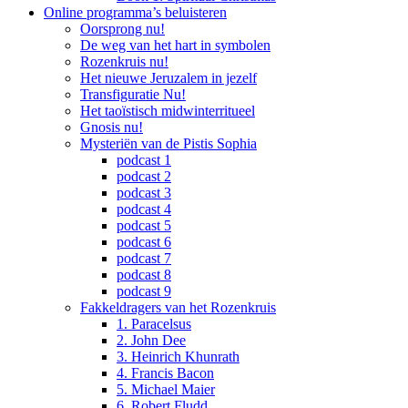
Online programma’s beluisteren
Oorsprong nu!
De weg van het hart in symbolen
Rozenkruis nu!
Het nieuwe Jeruzalem in jezelf
Transfiguratie Nu!
Het taoïstisch midwinterritueel
Gnosis nu!
Mysteriën van de Pistis Sophia
podcast 1
podcast 2
podcast 3
podcast 4
podcast 5
podcast 6
podcast 7
podcast 8
podcast 9
Fakkeldragers van het Rozenkruis
1. Paracelsus
2. John Dee
3. Heinrich Khunrath
4. Francis Bacon
5. Michael Maier
6. Robert Fludd