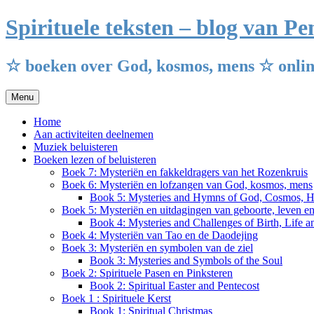
Ga
Spirituele teksten – blog van 
naar
de
inhoud
☆ boeken over God, kosmos, mens ☆ onlin
Menu
Home
Aan activiteiten deelnemen
Muziek beluisteren
Boeken lezen of beluisteren
Boek 7: Mysteriën en fakkeldragers van het Rozenkruis
Boek 6: Mysteriën en lofzangen van God, kosmos, mens
Book 5: Mysteries and Hymns of God, Cosmos, 
Boek 5: Mysteriën en uitdagingen van geboorte, leven e
Book 4: Mysteries and Challenges of Birth, Life 
Boek 4: Mysteriën van Tao en de Daodejing
Boek 3: Mysteriën en symbolen van de ziel
Book 3: Mysteries and Symbols of the Soul
Boek 2: Spirituele Pasen en Pinksteren
Book 2: Spiritual Easter and Pentecost
Boek 1 : Spirituele Kerst
Book 1: Spiritual Christmas