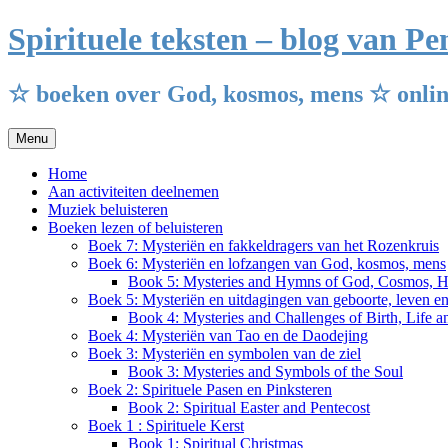
Ga
Spirituele teksten – blog van 
naar
de
inhoud
☆ boeken over God, kosmos, mens ☆ onlin
Menu
Home
Aan activiteiten deelnemen
Muziek beluisteren
Boeken lezen of beluisteren
Boek 7: Mysteriën en fakkeldragers van het Rozenkruis
Boek 6: Mysteriën en lofzangen van God, kosmos, mens
Book 5: Mysteries and Hymns of God, Cosmos, 
Boek 5: Mysteriën en uitdagingen van geboorte, leven e
Book 4: Mysteries and Challenges of Birth, Life 
Boek 4: Mysteriën van Tao en de Daodejing
Boek 3: Mysteriën en symbolen van de ziel
Book 3: Mysteries and Symbols of the Soul
Boek 2: Spirituele Pasen en Pinksteren
Book 2: Spiritual Easter and Pentecost
Boek 1 : Spirituele Kerst
Book 1: Spiritual Christmas