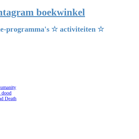
Pentagram boekwinkel
e-programma's ☆ activiteiten ☆
Humanity
n dood
and Death