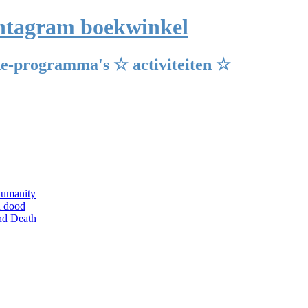
Pentagram boekwinkel
e-programma's ☆ activiteiten ☆
Humanity
n dood
and Death