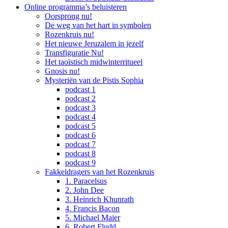
Online programma’s beluisteren
Oorsprong nu!
De weg van het hart in symbolen
Rozenkruis nu!
Het nieuwe Jeruzalem in jezelf
Transfiguratie Nu!
Het taoïstisch midwinterritueel
Gnosis nu!
Mysteriën van de Pistis Sophia
podcast 1
podcast 2
podcast 3
podcast 4
podcast 5
podcast 6
podcast 7
podcast 8
podcast 9
Fakkeldragers van het Rozenkruis
1. Paracelsus
2. John Dee
3. Heinrich Khunrath
4. Francis Bacon
5. Michael Maier
6. Robert Fludd