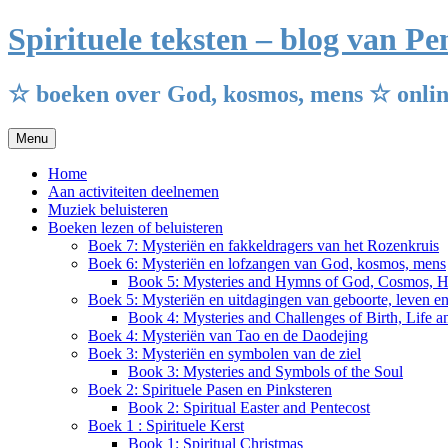
Ga
Spirituele teksten – blog van 
naar
de
inhoud
☆ boeken over God, kosmos, mens ☆ onlin
Menu
Home
Aan activiteiten deelnemen
Muziek beluisteren
Boeken lezen of beluisteren
Boek 7: Mysteriën en fakkeldragers van het Rozenkruis
Boek 6: Mysteriën en lofzangen van God, kosmos, mens
Book 5: Mysteries and Hymns of God, Cosmos, 
Boek 5: Mysteriën en uitdagingen van geboorte, leven e
Book 4: Mysteries and Challenges of Birth, Life 
Boek 4: Mysteriën van Tao en de Daodejing
Boek 3: Mysteriën en symbolen van de ziel
Book 3: Mysteries and Symbols of the Soul
Boek 2: Spirituele Pasen en Pinksteren
Book 2: Spiritual Easter and Pentecost
Boek 1 : Spirituele Kerst
Book 1: Spiritual Christmas