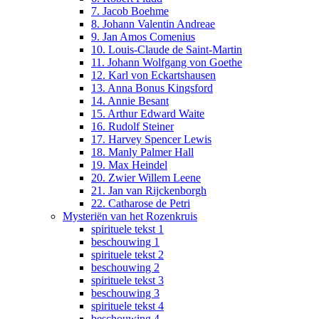
7. Jacob Boehme
8. Johann Valentin Andreae
9. Jan Amos Comenius
10. Louis-Claude de Saint-Martin
11. Johann Wolfgang von Goethe
12. Karl von Eckartshausen
13. Anna Bonus Kingsford
14. Annie Besant
15. Arthur Edward Waite
16. Rudolf Steiner
17. Harvey Spencer Lewis
18. Manly Palmer Hall
19. Max Heindel
20. Zwier Willem Leene
21. Jan van Rijckenborgh
22. Catharose de Petri
Mysteriën van het Rozenkruis
spirituele tekst 1
beschouwing 1
spirituele tekst 2
beschouwing 2
spirituele tekst 3
beschouwing 3
spirituele tekst 4
beschouwing 4