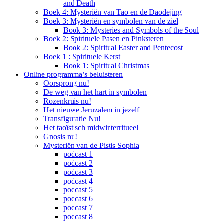
and Death
Boek 4: Mysteriën van Tao en de Daodejing
Boek 3: Mysteriën en symbolen van de ziel
Book 3: Mysteries and Symbols of the Soul
Boek 2: Spirituele Pasen en Pinksteren
Book 2: Spiritual Easter and Pentecost
Boek 1 : Spirituele Kerst
Book 1: Spiritual Christmas
Online programma’s beluisteren
Oorsprong nu!
De weg van het hart in symbolen
Rozenkruis nu!
Het nieuwe Jeruzalem in jezelf
Transfiguratie Nu!
Het taoïstisch midwinterritueel
Gnosis nu!
Mysteriën van de Pistis Sophia
podcast 1
podcast 2
podcast 3
podcast 4
podcast 5
podcast 6
podcast 7
podcast 8