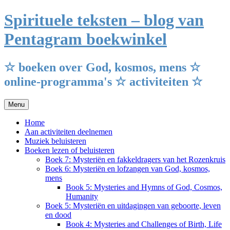
Ga
Spirituele teksten – blog van
naar
de
Pentagram boekwinkel
inhoud
☆ boeken over God, kosmos, mens ☆
online-programma's ☆ activiteiten ☆
Menu
Home
Aan activiteiten deelnemen
Muziek beluisteren
Boeken lezen of beluisteren
Boek 7: Mysteriën en fakkeldragers van het Rozenkruis
Boek 6: Mysteriën en lofzangen van God, kosmos,
mens
Book 5: Mysteries and Hymns of God, Cosmos,
Humanity
Boek 5: Mysteriën en uitdagingen van geboorte, leven
en dood
Book 4: Mysteries and Challenges of Birth, Life