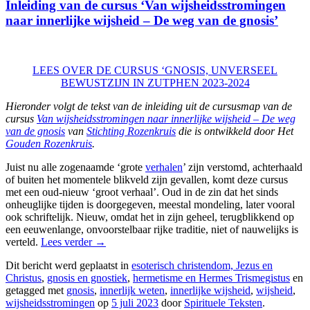
Inleiding van de cursus ‘Van wijsheidsstromingen
naar innerlijke wijsheid – De weg van de gnosis’
LEES OVER DE CURSUS ‘GNOSIS, UNVERSEEL
BEWUSTZIJN IN ZUTPHEN 2023-2024
Hieronder volgt de tekst van de inleiding uit de cursusmap van de
cursus
Van wijsheidsstromingen naar innerlijke wijsheid – De weg
van de gnosis
van
Stichting Rozenkruis
die is ontwikkeld door Het
Gouden Rozenkruis
.
Juist nu alle zogenaamde ‘grote
verhalen
’ zijn verstomd, achterhaald
of buiten het momentele blikveld zijn gevallen, komt deze cursus
met een oud-nieuw ‘groot verhaal’. Oud in de zin dat het sinds
onheuglijke tijden is doorgegeven, meestal mondeling, later vooral
ook schriftelijk. Nieuw, omdat het in zijn geheel, terugblikkend op
een eeuwenlange, onvoorstelbaar rijke traditie, niet of nauwelijks is
verteld.
Lees verder
→
Dit bericht werd geplaatst in
esoterisch christendom, Jezus en
Christus
,
gnosis en gnostiek
,
hermetisme en Hermes Trismegistus
en
getagged met
gnosis
,
innerlijk weten
,
innerlijke wijsheid
,
wijsheid
,
wijsheidsstromingen
op
5 juli 2023
door
Spirituele Teksten
.