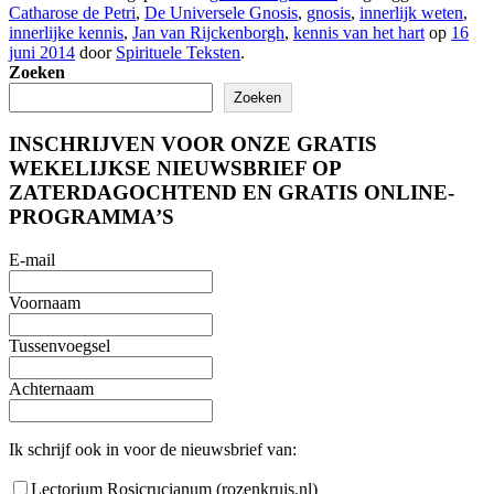
Catharose de Petri
,
De Universele Gnosis
,
gnosis
,
innerlijk weten
,
innerlijke kennis
,
Jan van Rijckenborgh
,
kennis van het hart
op
16
juni 2014
door
Spirituele Teksten
.
Zoeken
Zoeken
INSCHRIJVEN VOOR ONZE GRATIS
WEKELIJKSE NIEUWSBRIEF OP
ZATERDAGOCHTEND EN GRATIS ONLINE-
PROGRAMMA’S
E-mail
Voornaam
Tussenvoegsel
Achternaam
Ik schrijf ook in voor de nieuwsbrief van:
Lectorium Rosicrucianum (rozenkruis.nl)