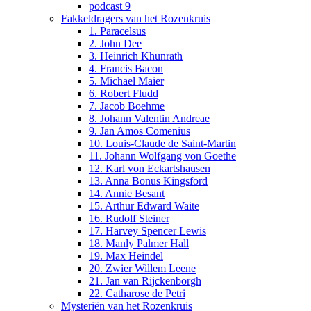
podcast 9
Fakkeldragers van het Rozenkruis
1. Paracelsus
2. John Dee
3. Heinrich Khunrath
4. Francis Bacon
5. Michael Maier
6. Robert Fludd
7. Jacob Boehme
8. Johann Valentin Andreae
9. Jan Amos Comenius
10. Louis-Claude de Saint-Martin
11. Johann Wolfgang von Goethe
12. Karl von Eckartshausen
13. Anna Bonus Kingsford
14. Annie Besant
15. Arthur Edward Waite
16. Rudolf Steiner
17. Harvey Spencer Lewis
18. Manly Palmer Hall
19. Max Heindel
20. Zwier Willem Leene
21. Jan van Rijckenborgh
22. Catharose de Petri
Mysteriën van het Rozenkruis