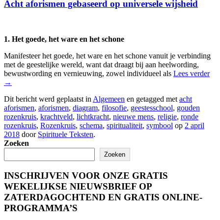
Acht aforismen gebaseerd op universele wijsheid
1. Het goede, het ware en het schone
Manifesteer het goede, het ware en het schone vanuit je verbinding
met de geestelijke wereld, want dat draagt bij aan heelwording,
bewustwording en vernieuwing, zowel individueel als
Lees verder
→
Dit bericht werd geplaatst in
Algemeen
en getagged met
acht
aforismen
,
aforismen
,
diagram
,
filosofie
,
geestesschool
,
gouden
rozenkruis
,
krachtveld
,
lichtkracht
,
nieuwe mens
,
religie
,
ronde
rozenkruis
,
Rozenkruis
,
schema
,
spiritualiteit
,
symbool
op
2 april
2018
door
Spirituele Teksten
.
Zoeken
Zoeken
INSCHRIJVEN VOOR ONZE GRATIS
WEKELIJKSE NIEUWSBRIEF OP
ZATERDAGOCHTEND EN GRATIS ONLINE-
PROGRAMMA’S