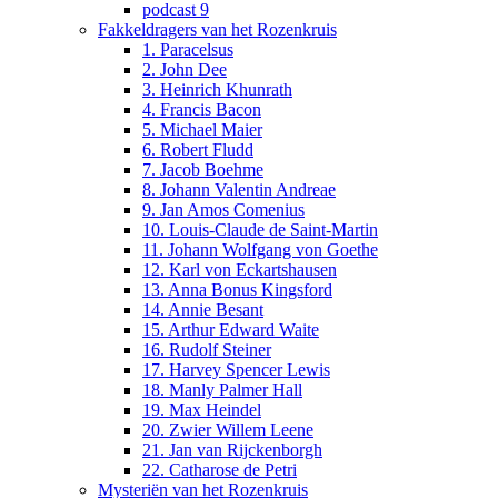
podcast 9
Fakkeldragers van het Rozenkruis
1. Paracelsus
2. John Dee
3. Heinrich Khunrath
4. Francis Bacon
5. Michael Maier
6. Robert Fludd
7. Jacob Boehme
8. Johann Valentin Andreae
9. Jan Amos Comenius
10. Louis-Claude de Saint-Martin
11. Johann Wolfgang von Goethe
12. Karl von Eckartshausen
13. Anna Bonus Kingsford
14. Annie Besant
15. Arthur Edward Waite
16. Rudolf Steiner
17. Harvey Spencer Lewis
18. Manly Palmer Hall
19. Max Heindel
20. Zwier Willem Leene
21. Jan van Rijckenborgh
22. Catharose de Petri
Mysteriën van het Rozenkruis