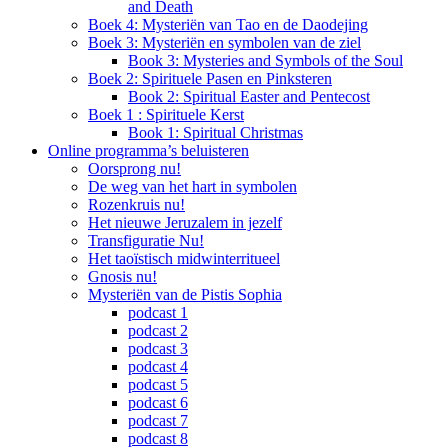
and Death
Boek 4: Mysteriën van Tao en de Daodejing
Boek 3: Mysteriën en symbolen van de ziel
Book 3: Mysteries and Symbols of the Soul
Boek 2: Spirituele Pasen en Pinksteren
Book 2: Spiritual Easter and Pentecost
Boek 1 : Spirituele Kerst
Book 1: Spiritual Christmas
Online programma’s beluisteren
Oorsprong nu!
De weg van het hart in symbolen
Rozenkruis nu!
Het nieuwe Jeruzalem in jezelf
Transfiguratie Nu!
Het taoïstisch midwinterritueel
Gnosis nu!
Mysteriën van de Pistis Sophia
podcast 1
podcast 2
podcast 3
podcast 4
podcast 5
podcast 6
podcast 7
podcast 8