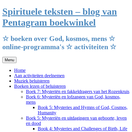
Ga
Spirituele teksten – blog van
naar
de
Pentagram boekwinkel
inhoud
☆ boeken over God, kosmos, mens ☆
online-programma's ☆ activiteiten ☆
Menu
Home
Aan activiteiten deelnemen
Muziek beluisteren
Boeken lezen of beluisteren
Boek 7: Mysteriën en fakkeldragers van het Rozenkruis
Boek 6: Mysteriën en lofzangen van God, kosmos,
mens
Book 5: Mysteries and Hymns of God, Cosmos,
Humanity
Boek 5: Mysteriën en uitdagingen van geboorte, leven
en dood
Book 4: Mysteries and Challenges of Birth, Life