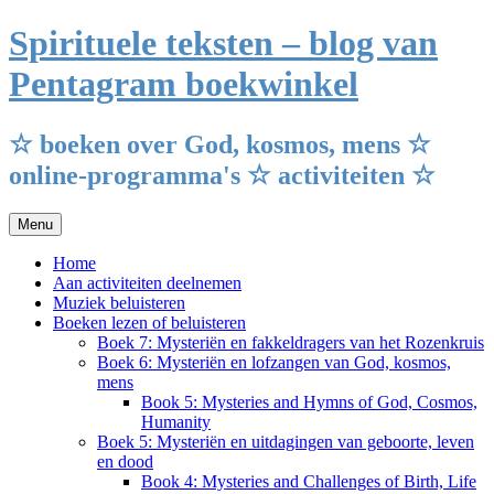
Ga
Spirituele teksten – blog van
naar
de
Pentagram boekwinkel
inhoud
☆ boeken over God, kosmos, mens ☆
online-programma's ☆ activiteiten ☆
Menu
Home
Aan activiteiten deelnemen
Muziek beluisteren
Boeken lezen of beluisteren
Boek 7: Mysteriën en fakkeldragers van het Rozenkruis
Boek 6: Mysteriën en lofzangen van God, kosmos,
mens
Book 5: Mysteries and Hymns of God, Cosmos,
Humanity
Boek 5: Mysteriën en uitdagingen van geboorte, leven
en dood
Book 4: Mysteries and Challenges of Birth, Life