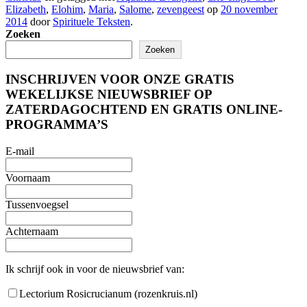
Elizabeth
,
Elohim
,
Maria
,
Salome
,
zevengeest
op
20 november
2014
door
Spirituele Teksten
.
Zoeken
Zoeken
INSCHRIJVEN VOOR ONZE GRATIS
WEKELIJKSE NIEUWSBRIEF OP
ZATERDAGOCHTEND EN GRATIS ONLINE-
PROGRAMMA’S
E-mail
Voornaam
Tussenvoegsel
Achternaam
Ik schrijf ook in voor de nieuwsbrief van:
Lectorium Rosicrucianum (rozenkruis.nl)