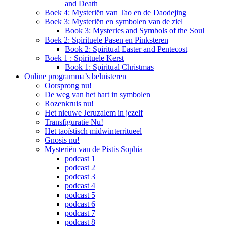
and Death
Boek 4: Mysteriën van Tao en de Daodejing
Boek 3: Mysteriën en symbolen van de ziel
Book 3: Mysteries and Symbols of the Soul
Boek 2: Spirituele Pasen en Pinksteren
Book 2: Spiritual Easter and Pentecost
Boek 1 : Spirituele Kerst
Book 1: Spiritual Christmas
Online programma’s beluisteren
Oorsprong nu!
De weg van het hart in symbolen
Rozenkruis nu!
Het nieuwe Jeruzalem in jezelf
Transfiguratie Nu!
Het taoïstisch midwinterritueel
Gnosis nu!
Mysteriën van de Pistis Sophia
podcast 1
podcast 2
podcast 3
podcast 4
podcast 5
podcast 6
podcast 7
podcast 8