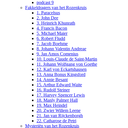
podcast 9
Fakkeldragers van het Rozenkruis
1. Paracelsus
2. John Dee
3. Heinrich Khunrath
4. Francis Bacon
5. Michael Maier
6. Robert Fludd
7. Jacob Boehme
8. Johann Valentin Andreae
9. Jan Amos Comenius
10. Louis-Claude de Saint-Martin
11. Johann Wolfgang von Goethe
12. Karl von Eckartshausen
13. Anna Bonus Kingsford
14. Annie Besant
15. Arthur Edward Waite
16. Rudolf Steiner
17. Harvey Spencer Lewis
18. Manly Palmer Hall
19. Max Heindel
20. Zwier Willem Leene
21. Jan van Rijckenborgh
22. Catharose de Petri
Mysteriën van het Rozenkruis