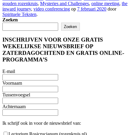
gouden rozenkruis
,
Mysteries and Challenges
,
online meeting
,
the
inward journey
,
video conferencing
op
7 februari 2020
door
Spirituele Teksten
.
Zoeken
Zoeken
INSCHRIJVEN VOOR ONZE GRATIS
WEKELIJKSE NIEUWSBRIEF OP
ZATERDAGOCHTEND EN GRATIS ONLINE-
PROGRAMMA’S
E-mail
Voornaam
Tussenvoegsel
Achternaam
Ik schrijf ook in voor de nieuwsbrief van:
Lectorium Rosicrucianum (rozenkruis.nl)