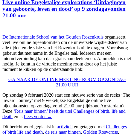
Live online Engelstalige explorations ‘Uitdagingen
van geboorte, leven en dood’ op 9 zondagavonden
21.00 uur
De Internationale School van het Gouden Rozenkruis
organiseert
veel live online-bijeenkomsten om de universele wijsheidsleer van
alle tijden en de visie van het Rozenkruis uit te dragen. Vooralsnog
gebeurt dat met name in de Engelse taal. Iedereen met een
internetverbinding kan daar gratis aan deelnemen. Aanmelden is niet
nodig. Je komt in de virtuele meeting room door op het juiste
moment te kikken op de onderstaande link:
GA NAAR DE ONLINE MEETING ROOM OP ZONDAG
21.00 UUR
Op zondag 9 februari 2020 start een nieuwe serie van de reeks ‘The
inward Journey’ met 9 wekelijkse Engelstalige online live
bijeenkomsten op zondagavond 21.00 uur (tijdzone Amsterdam).
Deze
‘Reis naar binnen’ heeft de titel Challenges of birth, life and
death
en is
Lees verder
→
Dit bericht werd geplaatst in
activiteit
en getagged met
Challenges
of birth life and death
,
de reis naar binnen
,
Golden Rosycross
,