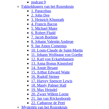
podcast 9
Fakkeldragers van het Rozenkruis
1. Paracelsus
2. John Dee
3. Heinrich Khunrath
4. Francis Bacon
5. Michael Maier
6. Robert Fludd
7. Jacob Boehme
8. Johann Valentin Andreae
9. Jan Amos Comenius
10. Louis-Claude de Saint-Martin
11. Johann Wolfgang von Goethe
12. Karl von Eckartshausen
13. Anna Bonus Kingsford
14. Annie Besant
15. Arthur Edward Waite
16. Rudolf Steiner
17. Harvey Spencer Lewis
18. Manly Palmer Hall
19. Max Heindel
20. Zwier Willem Leene
21. Jan van Rijckenborgh
22. Catharose de Petri
Mysteriën van het Rozenkruis