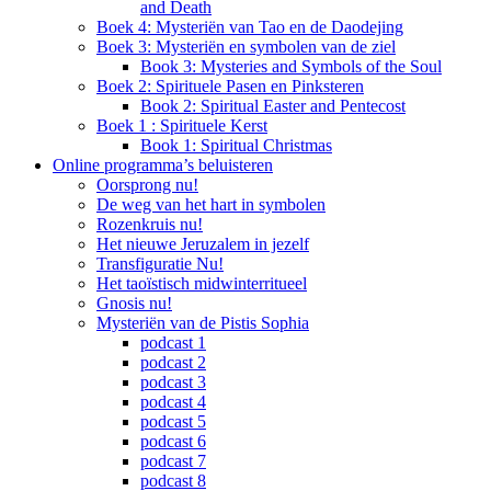
and Death
Boek 4: Mysteriën van Tao en de Daodejing
Boek 3: Mysteriën en symbolen van de ziel
Book 3: Mysteries and Symbols of the Soul
Boek 2: Spirituele Pasen en Pinksteren
Book 2: Spiritual Easter and Pentecost
Boek 1 : Spirituele Kerst
Book 1: Spiritual Christmas
Online programma’s beluisteren
Oorsprong nu!
De weg van het hart in symbolen
Rozenkruis nu!
Het nieuwe Jeruzalem in jezelf
Transfiguratie Nu!
Het taoïstisch midwinterritueel
Gnosis nu!
Mysteriën van de Pistis Sophia
podcast 1
podcast 2
podcast 3
podcast 4
podcast 5
podcast 6
podcast 7
podcast 8