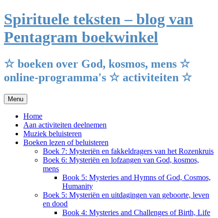
Ga
Spirituele teksten – blog van
naar
de
Pentagram boekwinkel
inhoud
☆ boeken over God, kosmos, mens ☆
online-programma's ☆ activiteiten ☆
Menu
Home
Aan activiteiten deelnemen
Muziek beluisteren
Boeken lezen of beluisteren
Boek 7: Mysteriën en fakkeldragers van het Rozenkruis
Boek 6: Mysteriën en lofzangen van God, kosmos,
mens
Book 5: Mysteries and Hymns of God, Cosmos,
Humanity
Boek 5: Mysteriën en uitdagingen van geboorte, leven
en dood
Book 4: Mysteries and Challenges of Birth, Life